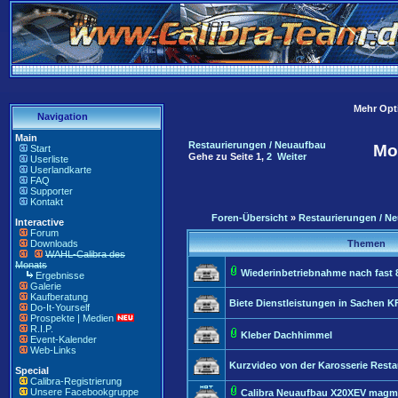
Mehr Opti
Navigation
Main
Restaurierungen / Neuaufbau
Mo
Start
Gehe zu Seite
1
,
2
Weiter
Userliste
Userlandkarte
FAQ
Supporter
Kontakt
Foren-Übersicht
»
Restaurierungen / N
Interactive
Forum
Downloads
Themen
WAHL-Calibra des
Monats
Wiederinbetriebnahme nach fast 8
Ergebnisse
Galerie
Kaufberatung
Biete Dienstleistungen in Sachen K
Do-It-Yourself
Prospekte | Medien
R.I.P.
Kleber Dachhimmel
Event-Kalender
Web-Links
Kurzvideo von der Karosserie Resta
Special
Calibra-Registrierung
Unsere Facebookgruppe
Calibra Neuaufbau X20XEV magm