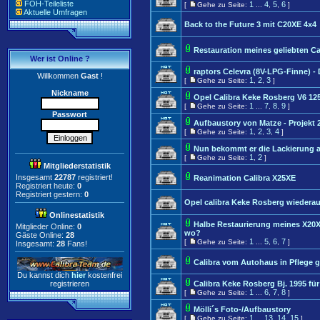
FOH-Teileliste
1
4
5
6
[
Gehe zu Seite:
...
,
,
]
Aktuelle Umfragen
Back to the Future 3 mit C20XE 4x4
Restauration meines geliebten Ca
Wer ist Online ?
raptors Celevra (8V-LPG-Finne) -
Willkommen
Gast
!
1
2
3
[
Gehe zu Seite:
,
,
]
Nickname
Opel Calibra Keke Rosberg V6 12
1
7
8
9
[
Gehe zu Seite:
...
,
,
]
Passwort
Aufbaustory von Matze - Projekt 
1
2
3
4
[
Gehe zu Seite:
,
,
,
]
Nun bekommt er die Lackierung a
1
2
[
Gehe zu Seite:
,
]
Mitgliederstatistik
Insgesamt
22787
registriert!
Reanimation Calibra X25XE
Registriert heute:
0
Registriert gestern:
0
Opel calibra Keke Rosberg wiedera
Onlinestatistik
Halbe Restaurierung meines X20X
Mitglieder Online:
0
wo?
Gäste Online:
28
1
5
6
7
[
Gehe zu Seite:
...
,
,
]
Insgesamt:
28
Fans!
Calibra vom Autohaus in Pflege
Du kannst dich
hier
kostenfrei
registrieren
Calibra Keke Rosberg Bj. 1995 fü
1
6
7
8
[
Gehe zu Seite:
...
,
,
]
Mölli´s Foto-/Aufbaustory
1
13
14
15
[
Gehe zu Seite:
...
,
,
]