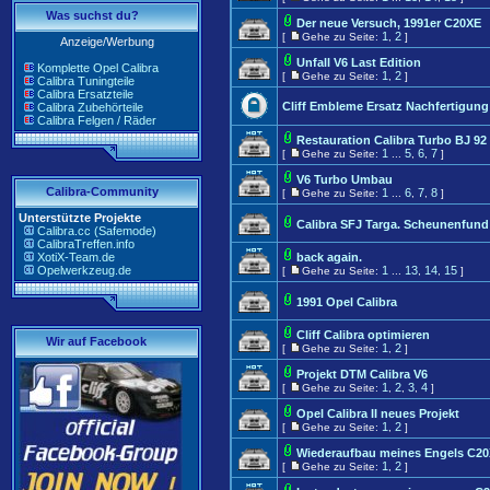
Was suchst du?
Der neue Versuch, 1991er C20XE
1
2
[
Gehe zu Seite:
,
]
Anzeige/Werbung
Unfall V6 Last Edition
Komplette Opel Calibra
1
2
[
Gehe zu Seite:
,
]
Calibra Tuningteile
Calibra Ersatzteile
Cliff Embleme Ersatz Nachfertigung
Calibra Zubehörteile
Calibra Felgen / Räder
Restauration Calibra Turbo BJ 92
1
5
6
7
[
Gehe zu Seite:
...
,
,
]
V6 Turbo Umbau
Calibra-Community
1
6
7
8
[
Gehe zu Seite:
...
,
,
]
Unterstützte Projekte
Calibra SFJ Targa. Scheunenfund 
Calibra.cc (Safemode)
CalibraTreffen.info
XotiX-Team.de
back again.
Opelwerkzeug.de
1
13
14
15
[
Gehe zu Seite:
...
,
,
]
1991 Opel Calibra
Cliff Calibra optimieren
Wir auf Facebook
1
2
[
Gehe zu Seite:
,
]
Projekt DTM Calibra V6
1
2
3
4
[
Gehe zu Seite:
,
,
,
]
Opel Calibra II neues Projekt
1
2
[
Gehe zu Seite:
,
]
Wiederaufbau meines Engels C2
1
2
[
Gehe zu Seite:
,
]