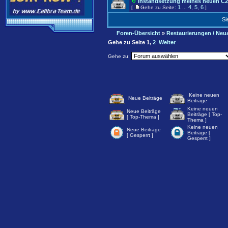
Instandsetzung meines neuen C
1
4
5
6
[
Gehe zu Seite:
...
,
,
]
Si
Foren-Übersicht
»
Restaurierungen / Neu
Gehe zu Seite
1
,
2
Weiter
Gehe zu:
Keine neuen
Neue Beiträge
Beiträge
Keine neuen
Neue Beiträge
Beiträge [ Top-
[ Top-Thema ]
Thema ]
Keine neuen
Neue Beiträge
Beiträge [
[ Gesperrt ]
Gesperrt ]