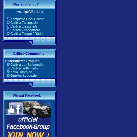
Was suchst du?
Anzeige/Werbung
Komplette Opel Calibra
Calibra Tuningteile
Calibra Ersatzteile
Calibra Zubehörteile
Calibra Felgen / Räder
Calibra-Community
Unterstützte Projekte
Calibra.cc (Safemode)
CalibraTreffen.info
XotiX-Team.de
Opelwerkzeug.de
Wir auf Facebook