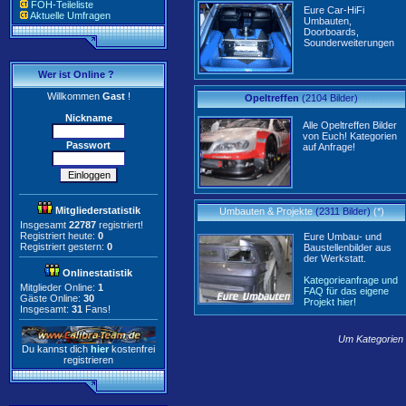
FOH-Teileliste
Eure Car-HiFi
Aktuelle Umfragen
Umbauten,
Doorboards,
Sounderweiterungen
Wer ist Online ?
Willkommen
Gast
!
Opeltreffen
(2104 Bilder)
Nickname
Alle Opeltreffen Bilder
von Euch! Kategorien
Passwort
auf Anfrage!
Mitgliederstatistik
Umbauten & Projekte
(2311 Bilder)
(*)
Insgesamt
22787
registriert!
Registriert heute:
0
Eure Umbau- und
Registriert gestern:
0
Baustellenbilder aus
der Werkstatt.
Onlinestatistik
Kategorieanfrage und
Mitglieder Online:
1
FAQ für das eigene
Gäste Online:
30
Projekt hier!
Insgesamt:
31
Fans!
Um Kategorien m
Du kannst dich
hier
kostenfrei
registrieren