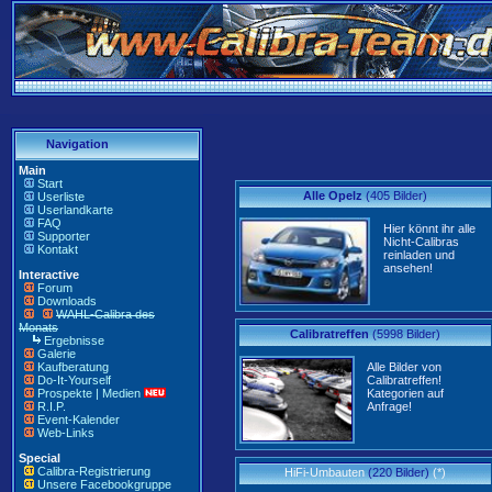
Navigation
Main
Start
Alle Opelz
(405 Bilder)
Userliste
Userlandkarte
FAQ
Hier könnt ihr alle
Supporter
Nicht-Calibras
Kontakt
reinladen und
ansehen!
Interactive
Forum
Downloads
WAHL-Calibra des
Monats
Calibratreffen
(5998 Bilder)
Ergebnisse
Galerie
Kaufberatung
Alle Bilder von
Do-It-Yourself
Calibratreffen!
Prospekte | Medien
Kategorien auf
R.I.P.
Anfrage!
Event-Kalender
Web-Links
Special
Calibra-Registrierung
HiFi-Umbauten
(220 Bilder)
(*)
Unsere Facebookgruppe