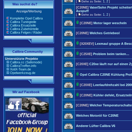
1
2
[
Gehe zu Seite:
,
]
Was suchst du?
[C20NE]
Vater/Sohn Projekt scheite
Auspuff
Anzeige/Werbung
1
2
[
Gehe zu Seite:
,
]
Komplette Opel Calibra
Calibra Tuningteile
[C20NE]
Motor lager wescheln
Calibra Ersatzteile
Calibra Zubehörteile
Calibra Felgen / Räder
[C20NE]
Welches Getriebeol
[X20XEV]
Lexmaul gruppe A Besc
Calibra-Community
[C25XE]
Problem beim tanken…
Unterstützte Projekte
Calibra.cc (Safemode)
[C20XE]
C20xe läuft nur auf einen Z
CalibraTreffen.info
XotiX-Team.de
Opelwerkzeug.de
Opel Calibra C20NE Kühlung Pro
[C20XE]
Leerlaufdrehzahl bei 200
Wir auf Facebook
[C20NE]
Kühler defekt, Ersatzte
[C20NE]
Welcher Temperaturschalte
Welches Motoröl für C20NE
Anderer Lüfter Calibra V6