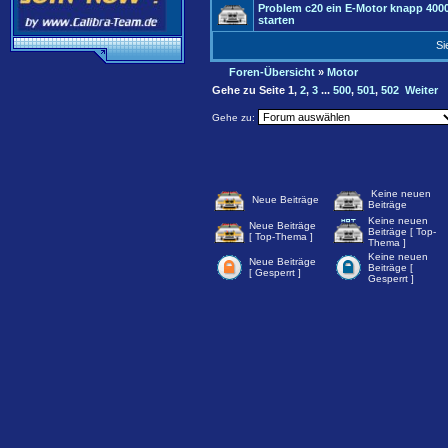
Problem c20 ein E-Motor knapp 40
starten
Si
Foren-Übersicht
»
Motor
Gehe zu Seite
1
,
2
,
3
...
500
,
501
,
502
Weiter
Gehe zu:
Keine neuen
Neue Beiträge
Beiträge
Keine neuen
Neue Beiträge
Beiträge [ Top-
[ Top-Thema ]
Thema ]
Keine neuen
Neue Beiträge
Beiträge [
[ Gesperrt ]
Gesperrt ]