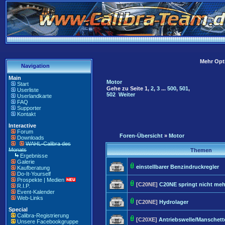
Mehr Opti
Navigation
Main
Motor
Start
Gehe zu Seite
1
,
2
,
3
...
500
,
501
,
Userliste
502
Weiter
Userlandkarte
FAQ
Supporter
Kontakt
Interactive
Forum
Foren-Übersicht
»
Motor
Downloads
WAHL-Calibra des
Monats
Themen
Ergebnisse
Galerie
einstellbarer Benzindruckregler
Kaufberatung
Do-It-Yourself
Prospekte | Medien
[C20NE]
C20NE springt nicht meh
R.I.P.
Event-Kalender
Web-Links
[C20NE]
Hydrolager
Special
Calibra-Registrierung
[C20XE]
Antriebswelle/Manschett
Unsere Facebookgruppe