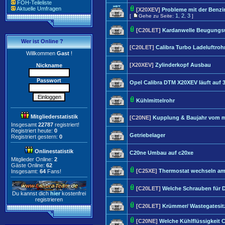
FOH-Teileliste
Aktuelle Umfragen
[X20XEV]
Probleme mit der Benz
1
2
3
[
Gehe zu Seite:
,
,
]
[C20LET]
Kardanwelle Beugungs
Wer ist Online ?
[C20LET]
Calibra Turbo Ladeluftro
Willkommen
Gast
!
[X20XEV]
Zylinderkopf Ausbau
Nickname
Passwort
Opel Calibra DTM X20XEV läuft auf 3
Kühlmittelrohr
Mitgliederstatistik
[C20NE]
Kupplung & Baujahr vom 
Insgesamt
22787
registriert!
Registriert heute:
0
Getriebelager
Registriert gestern:
0
Onlinestatistik
C20ne Umbau auf c20xe
Mitglieder Online:
2
Gäste Online:
62
[C25XE]
Thermostat wechseln am
Insgesamt:
64
Fans!
[C20LET]
Welche Schrauben für
Du kannst dich
hier
kostenfrei
registrieren
[C20LET]
Krümmer/ Wastegatesit
[C20NE]
Welche Kühlflüssigkeit 