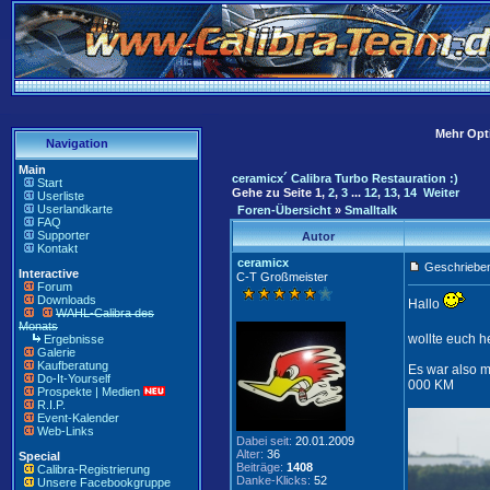
Mehr Opti
Navigation
Main
ceramicx´ Calibra Turbo Restauration :)
Start
Gehe zu Seite
1
,
2
,
3
...
12
,
13
,
14
Weiter
Userliste
Userlandkarte
Foren-Übersicht
»
Smalltalk
FAQ
Supporter
Autor
Kontakt
ceramicx
Geschrieben
Interactive
C-T Großmeister
Forum
Downloads
Hallo
WAHL-Calibra des
Monats
wollte euch h
Ergebnisse
Galerie
Kaufberatung
Es war also m
Do-It-Yourself
000 KM
Prospekte | Medien
R.I.P.
Event-Kalender
Web-Links
Dabei seit:
20.01.2009
Alter:
36
Special
Beiträge:
1408
Calibra-Registrierung
Danke-Klicks:
52
Unsere Facebookgruppe