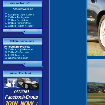
Was suchst du?
Anzeige/Werbung
Komplette Opel Calibra
Calibra Tuningteile
Calibra Ersatzteile
Calibra Zubehörteile
Calibra Felgen / Räder
Calibra-Community
Unterstützte Projekte
Calibra.cc (Safemode)
CalibraTreffen.info
XotiX-Team.de
Opelwerkzeug.de
Wir auf Facebook