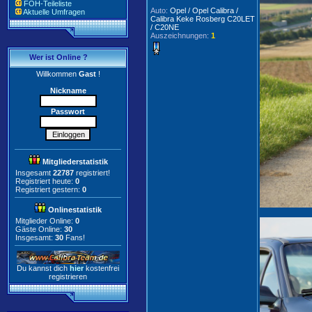
FOH-Teileliste
Auto:
Opel / Opel Calibra /
Aktuelle Umfragen
Calibra Keke Rosberg C20LET
/ C20NE
Auszeichnungen:
1
Wer ist Online ?
Willkommen
Gast
!
Nickname
Passwort
Mitgliederstatistik
Insgesamt
22787
registriert!
Registriert heute:
0
Registriert gestern:
0
Onlinestatistik
Mitglieder Online:
0
Gäste Online:
30
Insgesamt:
30
Fans!
Du kannst dich
hier
kostenfrei
registrieren