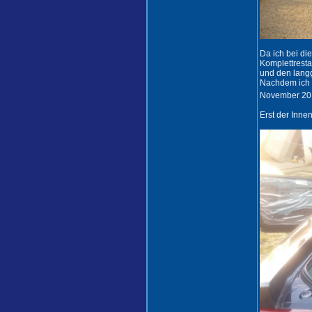
Da ich bei d
Komplettresta
und den langg
Nachdem ich d
November 201
Erst der Inne