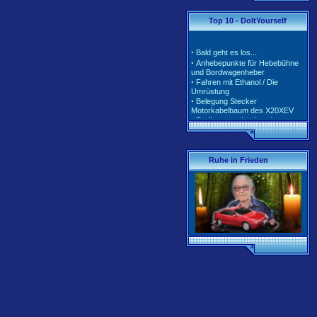
·
·
Tarife und Klassen für
Top 10 - DoItYourself
2020/2021
·
Tarife und Klassen für
2018/2019
·
Bald geht es los...
·
Tarife und Klassen für
·
Anhebepunkte für Hebebühne
2017/2018
und Bordwagenheber
·
Unterschiedliche Software der
·
Fahren mit Ethanol / Die
Motorsteuerung inkl. Teile-Nr.
Umrüstung
·
Belegung Stecker
Motorkabelbaum des X20XEV
·
Radlagerwechsel an der
Calibra 4x4 - Hinterachse
·
Gerissene Krümmer beim
X20XEV- Ursache und Abhilfe
·
Klimaanlage - So wird richtig
Ruhe in Frieden
befüllt
·
Anleitung zum Ausbau der
Pendelstütze (Querlenker/Stabi-
Bereich)
·
Anleitung zum Umbau des
Lenkrads auf das Corsa-B-
Facelift Modell
·
Anleitung zur Beleuchtung des
Schiebedachschalters mit LED