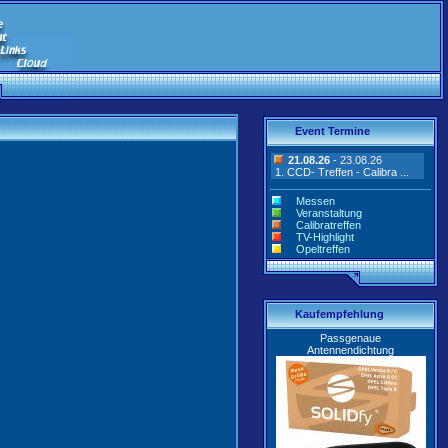
Event Termine
21.08.26
- 23.08.26
1. CCD- Treffen - Calibra ...
Messen
Veranstaltung
Calibratreffen
TV-Highlight
Opeltreffen
Kaufempfehlung
Passgenaue
Antennendichtung