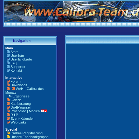
Navigation
Main
Start
Userliste
Userlandkarte
FAQ
Supporter
Kontakt
Interactive
Forum
Downloads
WAHL-Calibra des
Monats
Ergebnisse
Galerie
Kaufberatung
Do-It-Yourself
Prospekte | Medien
R.I.P.
Event-Kalender
Web-Links
Special
Calibra-Registrierung
Unsere Facebookgruppe