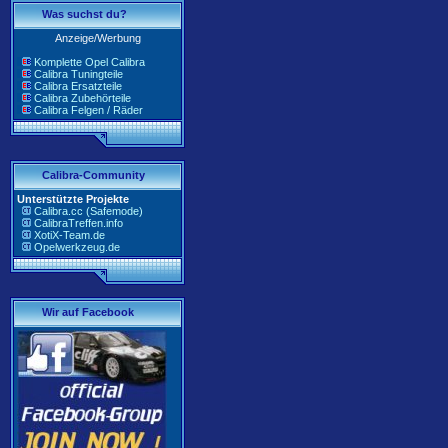
Was suchst du?
Anzeige/Werbung
Komplette Opel Calibra
Calibra Tuningteile
Calibra Ersatzteile
Calibra Zubehörteile
Calibra Felgen / Räder
Calibra-Community
Unterstützte Projekte
Calibra.cc (Safemode)
CalibraTreffen.info
XotiX-Team.de
Opelwerkzeug.de
Wir auf Facebook