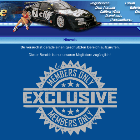
Hinweis
Du versuchst gerade einen geschützten Bereich aufzurufen.
Dieser Bereich ist nur unseren Mitgliedern zugänglich !