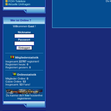
Du k
FOH-Teileliste
Aktuelle Umfragen
Wer ist Online ?
Willkommen
Gast
!
Nickname
Passwort
Mitgliederstatistik
Insgesamt
22787
registriert!
Registriert heute:
0
Registriert gestern:
0
Onlinestatistik
Mitglieder Online:
0
Gäste Online:
53
Insgesamt:
53
Fans!
Du kannst dich
hier
kostenfrei
registrieren