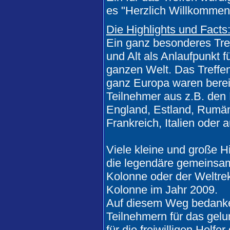
es "Herzlich Willkommen
einen Calibra mit dem C20xe 
.ventischaft Dichtung neu,Zyl
Die Highlights und Facts
ventildeckel erneuert er qual
25.05.
-
21:09 Uhr
Ein ganz besonderes Treff
Wurfen82 :
Kann man schon, a
und Alt als Anlaufpunkt 
Schläuche sind alle dicht? Das
ganzen Welt. Das Treffen
verbreitetes Problem.
ganz Europa waren bereit
25.05.
-
18:51 Uhr
Teilnehmer aus z.B. den 
metalgearsolid :
hallo, kann
England, Estland, Rumän
oder passt das alles überhau
springt nach längerer standzeit
Frankreich, Italien oder
spritleitung.
25.05.
-
16:12 Uhr
Viele kleine und große Hi
Stego :
klar versiegelt, aber 
die legendäre gemeinsam
doch alles nur oberflächlich und
19.05.
-
22:35 Uhr
Kolonne oder der Weltrek
CaLiBrA459 :
Nicht versiegel
Kolonne im Jahr 2009.
17.05.
-
04:41 Uhr
Auf diesem Weg bedanken
Stego :
yup... aber an manchen
Teilnehmern für das gel
(vorderer abstützpunkt für he
für die freiwilligen Helfe