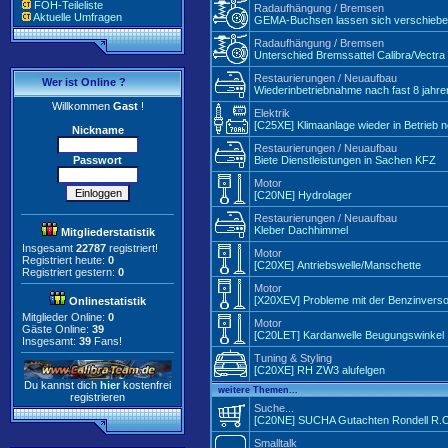
FOH-Teileliste
Radaufhängung / Bremsen
Aktuelle Umfragen
GEMA-Buchsen lassen sich verschieben
Radaufhängung / Bremsen
Unterschied Bremssattel Calibra/Vectra 
Restaurierungen / Neuaufbau
Wer ist Online ?
Wiederinbetriebnahme nach fast 8 jahren
Willkommen
Gast
!
Elektrik
[C25XE] Klimaanlage wieder in Betrieb n
Nickname
Restaurierungen / Neuaufbau
Passwort
Biete Dienstleistungen in Sachen KFZ
Motor
[C20NE] Hydrolager
Restaurierungen / Neuaufbau
Kleber Dachhimmel
Mitgliederstatistik
Insgesamt
22787
registriert!
Motor
Registriert heute:
0
[C20XE] Antriebswelle/Manschette
Registriert gestern:
0
Motor
[X20XEV] Probleme mit der Benzinvers
Onlinestatistik
Mitglieder Online:
0
Motor
Gäste Online:
39
[C20LET] Kardanwelle Beugungswinkel
Insgesamt:
39
Fans!
Tuning & Styling
[C20XE] RH ZW3 alufelgen
Du kannst dich
hier
kostenfrei
weitere Themen...
registrieren
Suche...
[C20NE] SUCHA Gutachten Rondell R.O.
Smalltalk