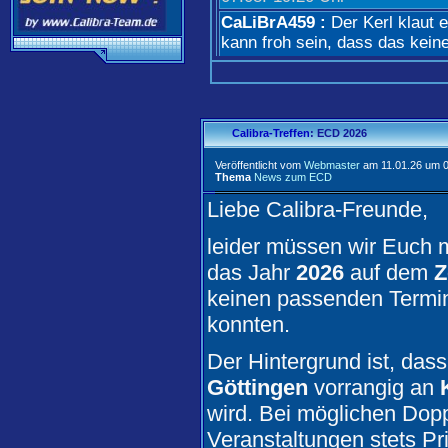
CaLiBrA459 :
Der Kerl klaut e
kann froh sein, dass das kein
07.08.
-
15:18 Uhr
Stego :
ja, mit uns sachsen is
"mutmaßlichen" messerstechere
06.08.
-
19:31 Uhr
Calibra-Treffen
: ECD 2026
Stego :
du meinst wohl "wild-
Veröffentlicht vom
Webmaster
am 11.01.26 um 0
Thema
News zum ECD
06.08.
-
19:29 Uhr
Liebe Calibra-Freunde,
Wurfen82 :
Ja, aber jetzt ers
02.08.
-
00:07 Uhr
leider müssen wir Euch mi
Adriano :
Hat jemand den Vorf
das Jahr
2026
auf dem
Z
mitbekommen?
keinen passenden Termin
01.08.
-
23:31 Uhr
konnten.
sollddie2000 :
Das geht leider
benutzen. Klingt komisch, is 
Der Hintergrund ist, das
16.07.
-
19:33 Uhr
Göttingen
vorrangig an
Stego :
deswegen gebe ich me
wird. Bei möglichen Dop
personaleingang ab...
Veranstaltungen stets Prio
16.07.
-
14:35 Uhr