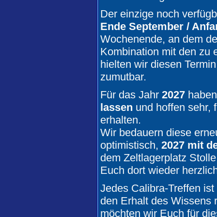
Der einzige noch verfügb
sollddie2000 :
Klar... ist sch
Ende September / Anfa
16.07.
-
12:45 Uhr
Wochenende, an dem der A
Stego :
schreibst du jetzt emo
Kombination mit den zu 
15.07.
-
14:49 Uhr
hielten wir diesen Termi
sollddie2000 :
Alleine in der 
zumutbar.
15.07.
-
01:57 Uhr
Für das Jahr
2027
haben 
Wurfen82 :
So witzig ist das 
lassen
und hoffen sehr, 
30.06.
-
22:12 Uhr
erhalten.
sollddie2000 :
Schlafen kanns
Wir bedauern diese erne
30.06.
-
20:16 Uhr
optimistisch,
2027 mit d
Stego :
wollte damit sagen, da
dem Zeltlagerplatz Stoll
kaum noch schlaf abbekomme
Euch dort wieder herzlic
30.06.
-
02:46 Uhr
Stego :
@kypsie letztes jahr 
Jedes Calibra-Treffen is
außentemperatur in meiner bu
den Erhalt des Wissens
unten und dem hinterhof ertra
möchten wir Euch für di
30.06.
-
02:45 Uhr