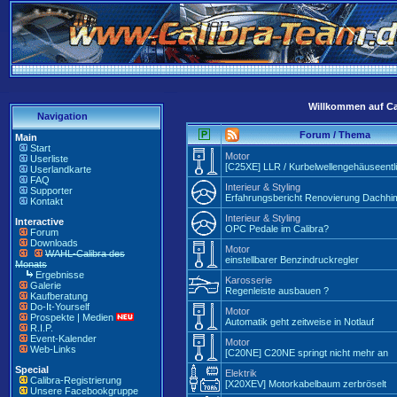
Willkommen auf Ca
Navigation
Forum / Thema
Main
Start
Motor
Userliste
[C25XE] LLR / Kurbelwellengehäuseentl
Userlandkarte
FAQ
Interieur & Styling
Supporter
Erfahrungsbericht Renovierung Dachhi
Kontakt
Interieur & Styling
Interactive
OPC Pedale im Calibra?
Forum
Downloads
Motor
WAHL-Calibra des
einstellbarer Benzindruckregler
Monats
Ergebnisse
Karosserie
Galerie
Regenleiste ausbauen ?
Kaufberatung
Do-It-Yourself
Motor
Prospekte | Medien
Automatik geht zeitweise in Notlauf
R.I.P.
Event-Kalender
Motor
Web-Links
[C20NE] C20NE springt nicht mehr an
Special
Elektrik
Calibra-Registrierung
[X20XEV] Motorkabelbaum zerbröselt
Unsere Facebookgruppe