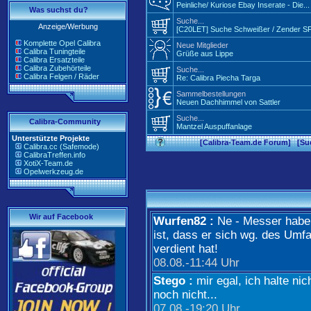
Peinliche/ Kuriose Ebay Inserate - Die...
Was suchst du?
Suche...
Anzeige/Werbung
[C20LET] Suche Schweißer / Zender SFJ
Komplette Opel Calibra
Neue Mitglieder
Calibra Tuningteile
Grüße aus Lippe
Calibra Ersatzteile
Calibra Zubehörteile
Suche...
Calibra Felgen / Räder
Re: Calibra Piecha Targa
Sammelbestellungen
Neuen Dachhimmel von Sattler
Suche...
Calibra-Community
Mantzel Auspuffanlage
Unterstützte Projekte
[
Calibra-Team.de Forum
] [
Su
Calibra.cc (Safemode)
CalibraTreffen.info
XotiX-Team.de
Opelwerkzeug.de
Wir auf Facebook
Wurfen82 :
Ne - Messer haben 
ist, dass er sich wg. des Umfa
verdient hat!
08.08.
-
11:44 Uhr
Stego :
mir egal, ich halte nic
noch nicht...
07.08.
-
19:20 Uhr