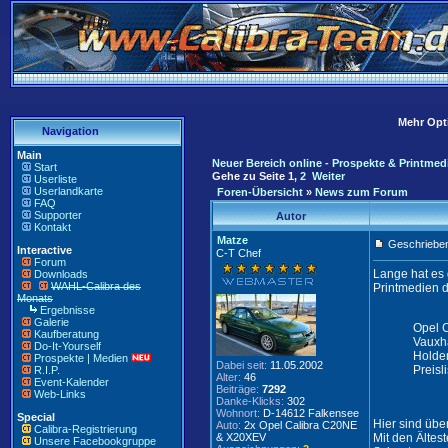
Mehr Opti
Navigation
Main
Neuer Bereich online - Prospekte & Printmed
Start
Gehe zu Seite
1
,
2
Weiter
Userliste
Userlandkarte
Foren-Übersicht
»
News zum Forum
FAQ
Supporter
Autor
Kontakt
Matze
Geschrieben
Interactive
C-T Chef
Forum
Lange hat es 
Downloads
WAHL-Calibra des
Printmedien d
Monats
Ergebnisse
Galerie
Opel C
Kaufberatung
Vauxha
Do-It-Yourself
Holde
Prospekte | Medien
Dabei seit:
11.05.2002
Preisl
R.I.P.
Alter:
46
Event-Kalender
Beiträge:
7292
Web-Links
Danke-Klicks:
302
Wohnort:
D-14612 Falkensee
Special
Hier sind übe
Auto:
2x Opel Calibra C20NE
Calibra-Registrierung
& X20XEV
Mit den Ältes
Unsere Facebookgruppe