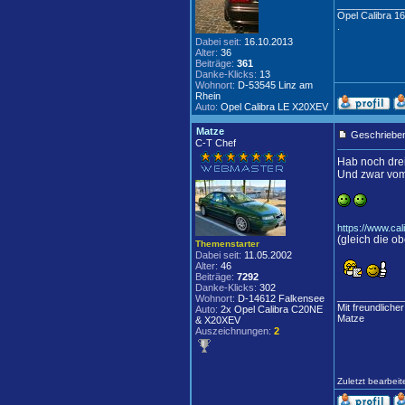
____________
Opel Calibra 16
.
Dabei seit:
16.10.2013
Alter:
36
Beiträge:
361
Danke-Klicks:
13
Wohnort:
D-53545 Linz am
Rhein
Auto:
Opel Calibra LE X20XEV
Matze
Geschrieben
C-T Chef
Hab noch drei
Und zwar vom 
https://www.c
(gleich die o
Themenstarter
Dabei seit:
11.05.2002
Alter:
46
Beiträge:
7292
Danke-Klicks:
302
____________
Wohnort:
D-14612 Falkensee
Mit freundliche
Auto:
2x Opel Calibra C20NE
Matze
& X20XEV
Auszeichnungen:
2
Zuletzt bearbei