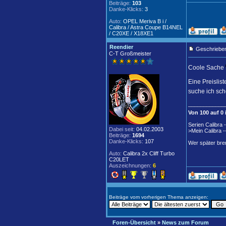
Beiträge:
103
Danke-Klicks:
3
Auto:
OPEL Meriva B i /
Calibra / Astra Coupe B14NEL
/ C20XE / X18XE1
Reendier
Geschrieben
C-T Großmeister
Coole Sache
Eine Preislist
suche ich sc
____________
Von 100 auf 0
Serien Calibra
Dabei seit:
04.02.2003
>Mein Calibra 
Beiträge:
1694
Danke-Klicks:
107
Wer später brem
Auto:
Calibra 2x Cliff Turbo
C20LET
Auszeichnungen:
6
Beiträge vom vorherigen Thema anzeigen:
Foren-Übersicht
»
News zum Forum