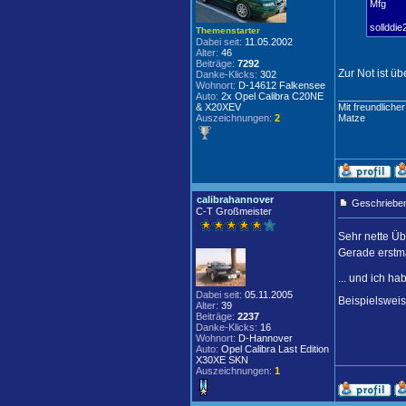
Mfg
sollddie
Themenstarter
Dabei seit:
11.05.2002
Alter:
46
Beiträge:
7292
Zur Not ist ü
Danke-Klicks:
302
Wohnort:
D-14612 Falkensee
Auto:
2x Opel Calibra C20NE
____________
& X20XEV
Mit freundliche
Auszeichnungen:
2
Matze
calibrahannover
Geschrieben
C-T Großmeister
Sehr nette Ü
Gerade erstmal
... und ich h
Dabei seit:
05.11.2005
Beispielsweis
Alter:
39
Beiträge:
2237
Danke-Klicks:
16
Wohnort:
D-Hannover
Auto:
Opel Calibra Last Edition
X30XE SKN
Auszeichnungen:
1