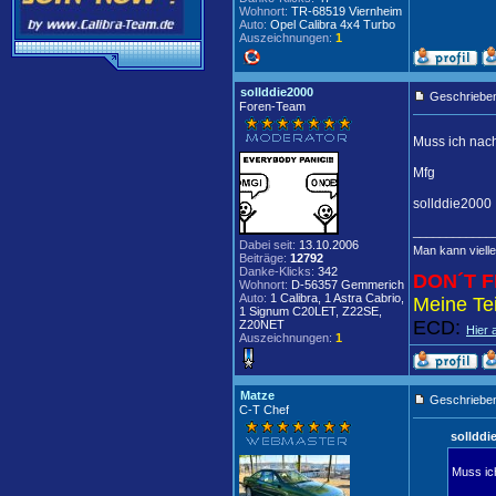
Wohnort:
TR-68519 Viernheim
Auto:
Opel Calibra 4x4 Turbo
Auszeichnungen:
1
sollddie2000
Geschrieben
Foren-Team
Muss ich nachh
Mfg
sollddie2000
____________
Dabei seit:
13.10.2006
Man kann vielle
Beiträge:
12792
Danke-Klicks:
342
DON´T F
Wohnort:
D-56357 Gemmerich
Auto:
1 Calibra, 1 Astra Cabrio,
Meine Tei
1 Signum C20LET, Z22SE,
ECD:
Z20NET
Hier 
Auszeichnungen:
1
Matze
Geschrieben
C-T Chef
sollddi
Muss ich