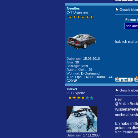
Needles
Geschrieben
C-T Urgestein
Forrex 
den aut
hab ich mal 
Dabei seit:
15.06.2010
Alter:
39
Beiträge:
3359
Danke-Klicks:
29
Wohnort:
D-Dortmund
Auto:
Opel + AUDI Calibra + A4
C20NE
Harker
Geschrieben
C-T Experte
Hey,
@Matze Besten
Wissenswertes
nochmal sovi
Ich habe mitt
gefunden dies
sich freuen k
Dabei seit:
17.11.2003