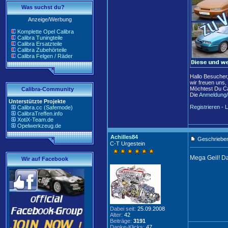
Was suchst du?
Anzeige/Werbung
Komplette Opel Calibra
Calibra Tuningteile
Calibra Ersatzteile
Calibra Zubehörteile
Calibra Felgen / Räder
Hallo Besucher
wir freuen uns,
Möchtest Du Ca
Calibra-Community
Die
Anmeldung/
Unterstützte Projekte
Registrieren
-
L
Calibra.cc (Safemode)
CalibraTreffen.info
XotiX-Team.de
Opelwerkzeug.de
Achilles84
Geschrieben
C-T Urgestein
Mega Geil! D
Wir auf Facebook
Dabei seit:
25.09.2008
Alter:
42
Beiträge:
3191
Danke-Klicks:
47