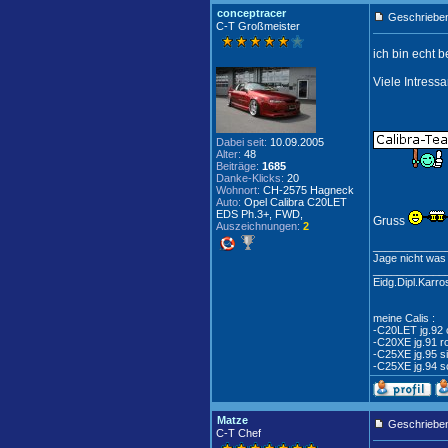
conceptracer
Geschrieben
C-T Großmeister
ich bin echt 
Viele Intressa
Dabei seit:
10.09.2005
Alter:
48
Beiträge:
1685
Danke-Klicks:
20
Wohnort:
CH-2575 Hagneck
Auto:
Opel Calibra C20LET
EDS Ph.3+, FWD,
Gruss
Auszeichnungen:
2
____________
Jage nicht was du
____________
Eidg.Dipl.Karr
meine Calis :
-C20LET jg.92 
-C20XE jg.91 r
-C25XE jg.95 si
-C25XE jg.94 s
Matze
Geschrieben
C-T Chef