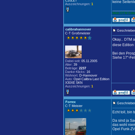
C20LET
keine Seitenle
Auszeichnungen:
1
____________
Mein DTM Editi
calibrahannover
Geschrieben
C-T Großmeister
Okay... DTM au
diese Edition
Bei den Prosp
Siehe 17"-Fe
Dabei seit:
05.11.2005
Alter:
39
Beiträge:
2237
Danke-Klicks:
16
Wohnort:
D-Hannover
Auto:
Opel Calibra Last Edition
X30XE SKN
Auszeichnungen:
1
Forrex
Geschrieben
C-T Meister
Echt toll, bi
Da sind ja Sa
das wohl nie
Opel Funk-ZV 