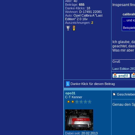
Alter:
40
Beiträge:
655
Insgesamt fin
Danke-Klicks:
18
Wohnort:
D-17491 22081
calibra
Auto:
Opel Calibra A "Last
Edition" 2.0 16v
... und 
Auszeichnungen:
2
Beispiel
Ich glaube, d
geachtet, das
Was mir aber a
____________
Gruß
Last Edition 28
1
Danke-Klick für diesen Beitrag
opo31
Geschrieben
C-T Kenner
Genau den Spi
Dabei seit:
20.02.2013