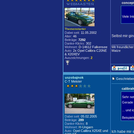
concept
Viele In
Themenstarter
Dabei seit:
11.05.2002
Selbst mir gi
Alter:
46
Beiträge:
7292
Danke-Klicks:
302
____________
Wohnort:
D-14612 Falkensee
Mit freundliche
Auto:
2x Opel Calibra C20NE
Matze
& X20XEV
Auszeichnungen:
2
uszobajnok
Geschrieben
C-T Meister
calibra
Sehr ne
Gerade e
... und 
Dabei seit:
05.02.2005
Beispiel
Beiträge:
289
Danke-Klicks:
8
Wohnort:
H-Ungarn
Auto:
Opel Calibra X25XE und
Ich habe mir 