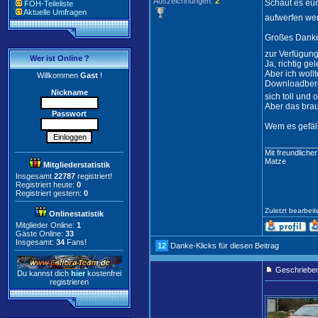
Auszeichnungen:
2
Schaut es euc
FOH-Teileliste
Aktuelle Umfragen
aufwerfen wer
Großes Dank
zur Verfügung 
Wer ist Online ?
Ja, richtig ge
Aber ich woll
Willkommen
Gast
!
Downloadberei
Nickname
sich toll und 
Aber das brauc
Passwort
Wem es gefäll
____________
Mit freundliche
Matze
Mitgliederstatistik
Insgesamt
22787
registriert!
Registriert heute:
0
Registriert gestern:
0
Zuletzt bearbei
Onlinestatistik
Mitglieder Online:
1
Gäste Online:
33
Insgesamt:
34
Fans!
12
Danke-Klicks für diesen Beitrag
Geschriebe
Du kannst dich
hier
kostenfrei
registrieren