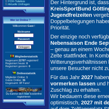
Der Hintergrund ist, das
FOH-Teileliste
Aktuelle Umfragen
KreisSportBund Göttin
Jugendfreizeiten
vergeb
Doppelbelegungen haben 
Wer ist Online ?
Willkommen
Gast
!
Priorität.
Nickname
Der einzige noch verfügb
Passwort
Nebensaison Ende Sept
– genau an einem Woche
Zelte stattfindet. In Kom
Mitgliederstatistik
Insgesamt
22787
registriert!
Witterungsverhältnissen h
Registriert heute:
0
Registriert gestern:
0
unsere Besucher nicht z
Onlinestatistik
Für das Jahr
2027
haben 
Mitglieder Online:
1
Gäste Online:
36
vormerken lassen
und h
Insgesamt:
37
Fans!
Zuschlag zu erhalten.
Du kannst dich
hier
kostenfrei
Wir bedauern diese erne
registrieren
optimistisch,
2027 mit d
auf dem Zeltlagerplatz S