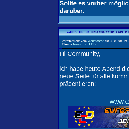
Sollte es vorher mögli
darüber.
Calibra-Treffen
: NEU ERÖFFNET! SEITE fü
Veröffentlicht vom
Webmaster
am 05.03.08 um 0
Thema
News zum ECD
Hi Community,
ich habe heute Abend die
neue Seite für alle kom
präsentieren:
www.Ca