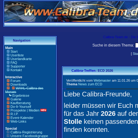
Calibra-Team.de - Die
Navigation
Suche in diesem Thema:
Main
Start
[
Sta
Userliste
Userlandkarte
FAQ
Supporter
Kontakt
Calibra-Treffen
: ECD 2026
Interactive
Veröffentlicht vom
Webmaster
am 11.01.26 um 0
Forum
Thema
News zum ECD
Downloads
WAHL-Calibra des
Monats
Liebe Calibra-Freunde,
Ergebnisse
Galerie
Kaufberatung
leider müssen wir Euch mi
Do-It-Yourself
Prospekte | Medien
für das Jahr
2026
auf d
R.I.P.
Event-Kalender
Stolle
keinen passenden 
Web-Links
finden konnten.
Special
Calibra-Registrierung
Unsere Facebookgruppe