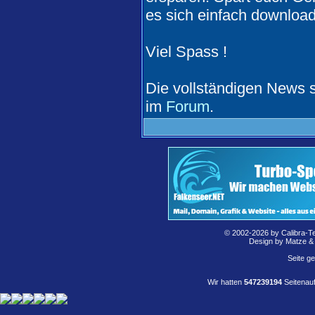
es sich einfach downloa
Viel Spass !
Die vollständigen News 
im
Forum
.
© 2002-2026 by Calibra-T
Design by Matze &
Seite g
Wir hatten
547239194
Seitenauf