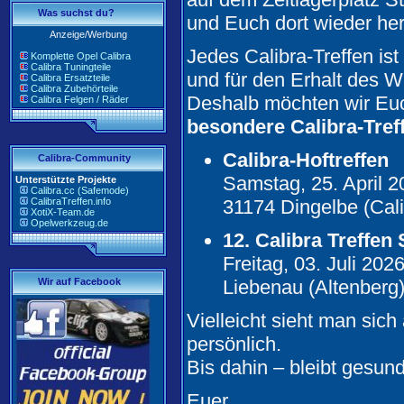
Was suchst du?
und Euch dort wieder her
Anzeige/Werbung
Jedes Calibra-Treffen is
Komplette Opel Calibra
Calibra Tuningteile
und für den Erhalt des 
Calibra Ersatzteile
Calibra Zubehörteile
Deshalb möchten wir Euc
Calibra Felgen / Räder
besondere Calibra-Tref
Calibra-Hoftreffen
Calibra-Community
Samstag, 25. April 2
Unterstützte Projekte
Calibra.cc (Safemode)
CalibraTreffen.info
31174 Dingelbe (Cali
XotiX-Team.de
Opelwerkzeug.de
12. Calibra Treffen
Freitag, 03. Juli 202
Wir auf Facebook
Liebenau (Altenberg
Vielleicht sieht man sich
persönlich.
Bis dahin – bleibt gesun
Euer