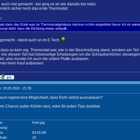
 auch mal gemacht - bei ging es so wie damals bei nebu
emlich sicher noch das erste Thermostat.
:
hab dann das Ende was im Thermostatgehäuse stecken schön eingefettet bevor ich es wieder e
sorgt dafür dass die Dichtung etwas aufquillt.
gemacht - stand auch so im E-Tech.
, dass es kein org. Thermostat war, wie in der Beschreibung stand, sondern ein Tei
on diesem Teil hat hülsenartige Erhebungen um die Schraubenlöcher, deswegen h
Teil, also musste ich auch die untere Platte ausbauen.
man beim Kauf aufpassen.
: 18.05.2022 - 21:35
auch irgend eine Möglichkeit, dass Rohr selbst auszubauen?
ine Chance außer Kühler raus, wäre für jeden Tipp dankbar.
e:
Rohr.jpg
bung:
ße:
83.55 KB
frufe:
18