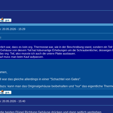
: 20.05.2026 - 15:29
:
rlich war, dass es kein org. Thermostat war, wie in der Beschreibung stand, sondern ein Tei
Gehäuse von diesem Teil hat hülsenartige Erhebungen um die Schraubenlöcher, deswegen ha
das org. Teil, also musste ich auch die untere Platte ausbauen.
uf muss man beim Kauf aufpassen.
mmen,
l war das gleiche allerdings in einer "Schachtel von Gates".
dazu: kann man das Originalgehäuse beibehalten und "nur" das eigentliche Therm
: 20.05.2026 - 15:40
die beiden Flügel Richtung Gehäuse drücken und dann seitlich verdrehen.