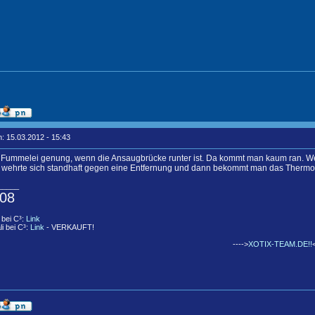
: 15.03.2012 - 15:43
 Fummelei genung, wenn die Ansaugbrücke runter ist. Da kommt man kaum ran. Wenn 
wehrte sich standhaft gegen eine Entfernung und dann bekommt man das Thermos
_____
08
 bei C³:
Link
li bei C³:
Link
- VERKAUFT!
---->
XOTIX-TEAM.DE!!
<