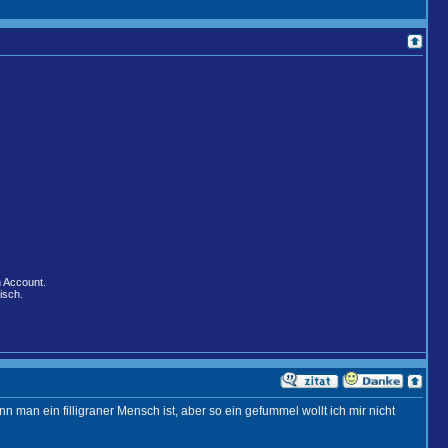
n Account.
isch.
n man ein filligraner Mensch ist, aber so ein gefummel wollt ich mir nicht