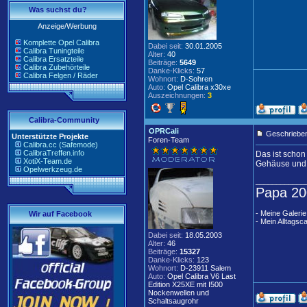
Was suchst du?
Anzeige/Werbung
Komplette Opel Calibra
Dabei seit:
30.01.2005
Calibra Tuningteile
Alter:
40
Calibra Ersatzteile
Beiträge:
5649
Calibra Zubehörteile
Danke-Klicks:
57
Calibra Felgen / Räder
Wohnort:
D-Sohren
Auto:
Opel Calibra x30xe
Auszeichnungen:
3
Calibra-Community
OPRCali
Geschrieben
Unterstützte Projekte
Foren-Team
Calibra.cc (Safemode)
CalibraTreffen.info
Das ist schon
XotiX-Team.de
Gehäuse und 
Opelwerkzeug.de
____________
Papa 20
- Meine Galerie
Wir auf Facebook
- Mein Alltagsca
Dabei seit:
18.05.2003
Alter:
46
Beiträge:
15327
Danke-Klicks:
123
Wohnort:
D-23911 Salem
Auto:
Opel Calibra V6 Last
Edition X25XE mit I500
Nockenwellen und
Schaltsaugrohr