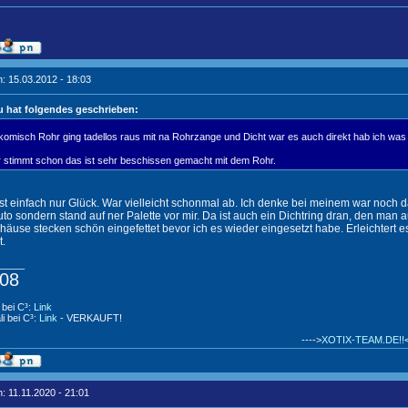
: 15.03.2012 - 18:03
 hat folgendes geschrieben:
omisch Rohr ging tadellos raus mit na Rohrzange und Dicht war es auch direkt hab ich wa
 stimmt schon das ist sehr beschissen gemacht mit dem Rohr.
st einfach nur Glück. War vielleicht schonmal ab. Ich denke bei meinem war noch 
uto sondern stand auf ner Palette vor mir. Da ist auch ein Dichtring dran, den man 
äuse stecken schön eingefettet bevor ich es wieder eingesetzt habe. Erleichtert es
t.
_____
08
 bei C³:
Link
li bei C³:
Link
- VERKAUFT!
---->
XOTIX-TEAM.DE!!
<
: 11.11.2020 - 21:01