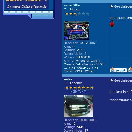
astrac20let
Geschrieben
C-T Meister
Dem kann ich 
Dabei seit:
28.12.2007
Alter:
44
Beiträge:
278
Danke-Klicks:
4
Wohnort:
D-09456
Auto:
OPEL Astra Calibra
Omega Zafira Vectra C25XE
C20LET X30XE Z20LET
Y26SE Y32SE X25XE
nebu
Geschrieben
C-T Legende
Hm komisch Ro
Aber stimmt s
Dabei seit:
30.01.2005
Alter:
40
Beiträge:
5649
Danke-Klicks:
57