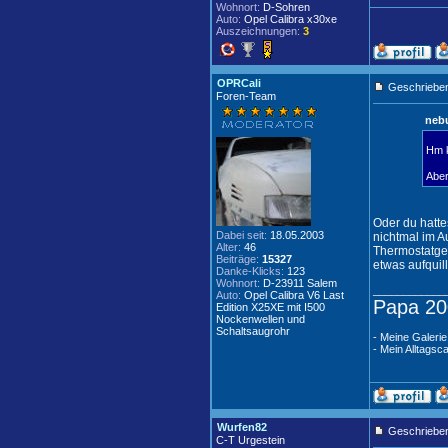
Wohnort:
D-Sohren
Auto:
Opel Calibra x30xe
Auszeichnungen:
3
OPRCali
Geschrieben
Foren-Team
nebu
Hm k
Aber
Oder du hatte
Dabei seit:
18.05.2003
nichtmal im A
Alter:
46
Thermostatgeh
Beiträge:
15327
etwas aufquill
Danke-Klicks:
123
Wohnort:
D-23911 Salem
____________
Auto:
Opel Calibra V6 Last
Papa 20
Edition X25XE mit I500
Nockenwellen und
Schaltsaugrohr
- Meine Galerie
- Mein Alltagsca
Wurfen82
Geschrieben
C-T Urgestein