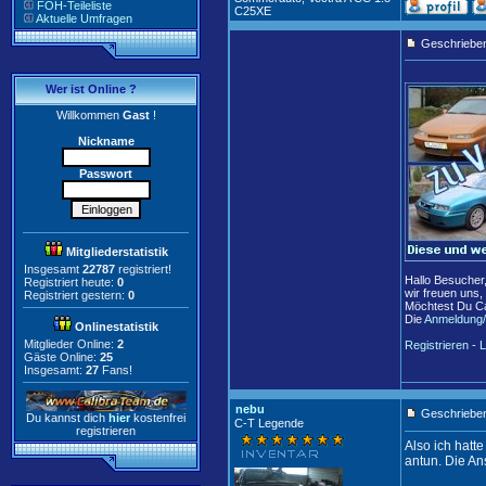
FOH-Teileliste
C25XE
Aktuelle Umfragen
Geschriebe
Wer ist Online ?
Willkommen
Gast
!
Nickname
Passwort
Mitgliederstatistik
Insgesamt
22787
registriert!
Hallo Besucher
Registriert heute:
0
wir freuen uns,
Registriert gestern:
0
Möchtest Du Ca
Die
Anmeldung/
Onlinestatistik
Mitglieder Online:
2
Registrieren
-
L
Gäste Online:
25
Insgesamt:
27
Fans!
nebu
Geschrieben
Du kannst dich
hier
kostenfrei
C-T Legende
registrieren
Also ich hatt
antun. Die An