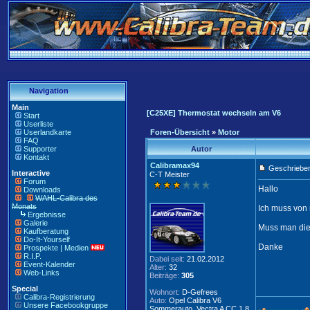
Navigation
Main
[C25XE] Thermostat wechseln am V6
Start
Userliste
Userlandkarte
Foren-Übersicht
»
Motor
FAQ
Supporter
Autor
Kontakt
Calibramax94
Geschrieben
Interactive
C-T Meister
Forum
Hallo
Downloads
WAHL-Calibra des
Monats
Ich muss von
Ergebnisse
Galerie
Muss man die
Kaufberatung
Do-It-Yourself
Danke
Prospekte | Medien
R.I.P.
Dabei seit:
21.02.2012
Event-Kalender
Alter:
32
Web-Links
Beiträge:
305
Special
Wohnort:
D-Gefrees
Calibra-Registrierung
Auto:
Opel Calibra V6
Unsere Facebookgruppe
Sommerauto, Vectra A CC 1.8