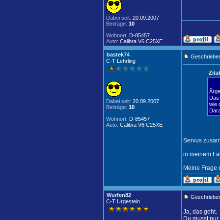
Dabei seit:
20.09.2007
Beiträge:
10
Wohnort:
D-85457
Auto:
Calibra V6 C25XE
bastek74
Geschrieben
C-T Lehrling
Zitat
Ärge
Das 
Dabei seit:
20.09.2007
wie 
Beiträge:
10
Dara
Wohnort:
D-85457
Auto:
Calibra V6 C25XE
Servus zusa
in meinem Fal
Meine Frage 
Wurfen82
Geschrieben
C-T Urgestein
Ja, das geht.
Du musst nur 