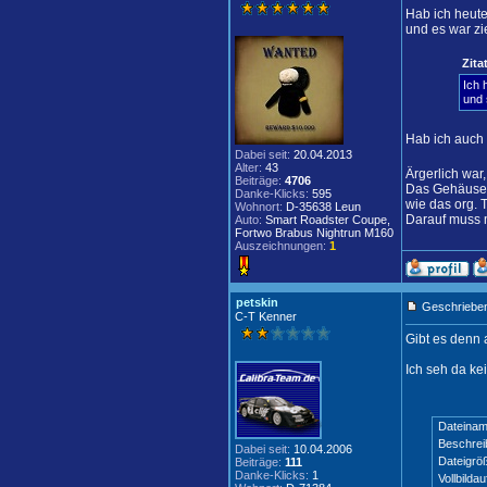
Hab ich heute
und es war zi
Zitat
Ich 
und 
Hab ich auch 
Dabei seit:
20.04.2013
Alter:
43
Ärgerlich war
Beiträge:
4706
Das Gehäuse v
Danke-Klicks:
595
wie das org. 
Wohnort:
D-35638 Leun
Darauf muss 
Auto:
Smart Roadster Coupe,
Fortwo Brabus Nightrun M160
Auszeichnungen:
1
petskin
Geschrieben
C-T Kenner
Gibt es denn 
Ich seh da ke
Dateinam
Beschrei
Dabei seit:
10.04.2006
Dateigrö
Beiträge:
111
Danke-Klicks:
1
Vollbildau