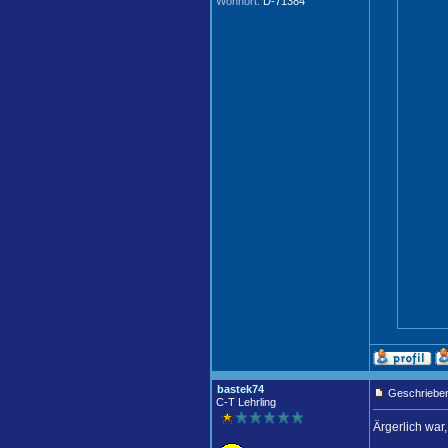
Wohnort:
D-71384
bastek74
Geschrieben
C-T Lehrling
Ärgerlich war