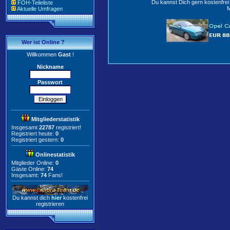
Du kannst Dich gern kostenfre
FOH-Teileliste
M
Aktuelle Umfragen
Wer ist Online ?
Willkommen
Gast
!
Nickname
Passwort
Mitgliederstatistik
Insgesamt
22787
registriert!
Registriert heute:
0
Registriert gestern:
0
Onlinestatistik
Mitglieder Online:
0
Gäste Online:
74
Insgesamt:
74
Fans!
Du kannst dich
hier
kostenfrei
registrieren