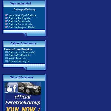
Was suchst du?
Anzeige/Werbung
Komplette Opel Calibra
Calibra Tuningteile
Calibra Ersatzteile
Calibra Zubehörteile
Calibra Felgen / Räder
Calibra-Community
Unterstützte Projekte
Calibra.cc (Safemode)
CalibraTreffen.info
XotiX-Team.de
Opelwerkzeug.de
Wir auf Facebook