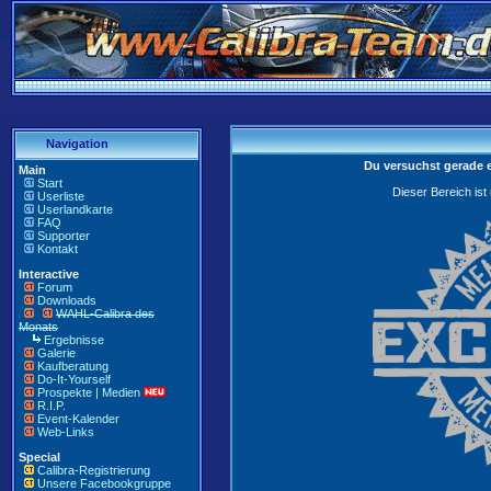
Navigation
Du versuchst gerade 
Main
Start
Dieser Bereich ist
Userliste
Userlandkarte
FAQ
Supporter
Kontakt
Interactive
Forum
Downloads
WAHL-Calibra des
Monats
Ergebnisse
Galerie
Kaufberatung
Do-It-Yourself
Prospekte | Medien
R.I.P.
Event-Kalender
Web-Links
Special
Calibra-Registrierung
Unsere Facebookgruppe