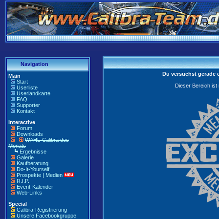
Navigation
Du versuchst gerade 
Main
Start
Dieser Bereich ist
Userliste
Userlandkarte
FAQ
Supporter
Kontakt
Interactive
Forum
Downloads
WAHL-Calibra des
Monats
Ergebnisse
Galerie
Kaufberatung
Do-It-Yourself
Prospekte | Medien
R.I.P.
Event-Kalender
Web-Links
Special
Calibra-Registrierung
Unsere Facebookgruppe