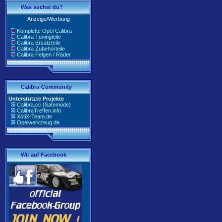
Was suchst du?
Anzeige/Werbung
Komplette Opel Calibra
Calibra Tuningteile
Calibra Ersatzteile
Calibra Zubehörteile
Calibra Felgen / Räder
Calibra-Community
Unterstützte Projekte
Calibra.cc (Safemode)
CalibraTreffen.info
XotiX-Team.de
Opelwerkzeug.de
Wir auf Facebook