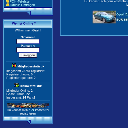
Du kannst Dich gern kostenfre
FOH-Teileliste
M
Aktuelle Umfragen
Wer ist Online ?
Willkommen
Gast
!
Nickname
Passwort
Mitgliederstatistik
Insgesamt
22787
registriert!
Registriert heute:
0
Registriert gestern:
0
Onlinestatistik
Mitglieder Online:
2
Gäste Online:
22
Insgesamt:
24
Fans!
Du kannst dich
hier
kostenfrei
registrieren