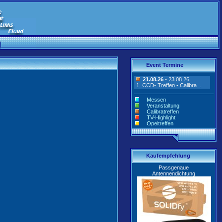
Event Termine
21.08.26
- 23.08.26
1. CCD- Treffen - Calibra ...
Messen
Veranstaltung
Calibratreffen
TV-Highlight
Opeltreffen
Kaufempfehlung
Passgenaue
Antennendichtung