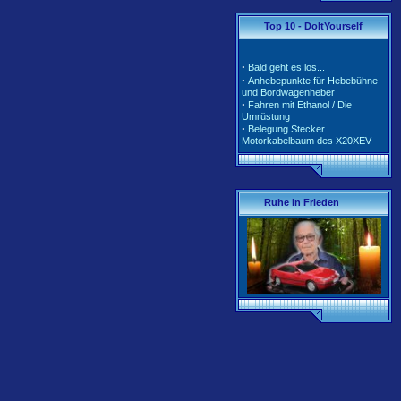
·
·
Tarife und Klassen für
Top 10 - DoItYourself
2020/2021
·
Tarife und Klassen für
2018/2019
·
Bald geht es los...
·
Tarife und Klassen für
·
Anhebepunkte für Hebebühne
2017/2018
und Bordwagenheber
·
Unterschiedliche Software der
·
Fahren mit Ethanol / Die
Motorsteuerung inkl. Teile-Nr.
Umrüstung
·
Belegung Stecker
Motorkabelbaum des X20XEV
·
Radlagerwechsel an der
Calibra 4x4 - Hinterachse
·
Gerissene Krümmer beim
X20XEV- Ursache und Abhilfe
·
Klimaanlage - So wird richtig
Ruhe in Frieden
befüllt
·
Anleitung zum Ausbau der
Pendelstütze (Querlenker/Stabi-
Bereich)
·
Anleitung zum Umbau des
Lenkrads auf das Corsa-B-
Facelift Modell
·
Anleitung zur Beleuchtung des
Schiebedachschalters mit LED