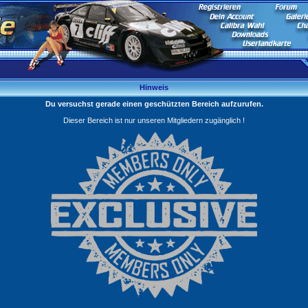
Hinweis
Du versuchst gerade einen geschützten Bereich aufzurufen.
Dieser Bereich ist nur unseren Mitgliedern zugänglich !