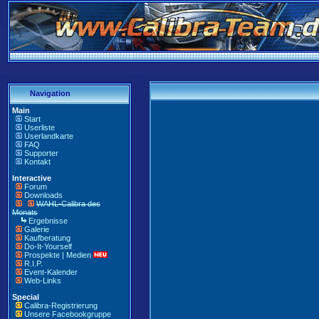
Navigation
Main
Start
Userliste
Userlandkarte
FAQ
Supporter
Kontakt
Interactive
Forum
Downloads
WAHL-Calibra des
Monats
Ergebnisse
Galerie
Kaufberatung
Do-It-Yourself
Prospekte | Medien
R.I.P.
Event-Kalender
Web-Links
Special
Calibra-Registrierung
Unsere Facebookgruppe