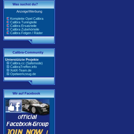
Was suchst du?
Anzeige/Werbung
Komplette Opel Calibra
Calibra Tuningteile
Calibra Ersatzteile
Calibra Zubehörteile
Calibra Felgen / Räder
Calibra-Community
Unterstützte Projekte
Calibra.cc (Safemode)
CalibraTreffen.info
XotiX-Team.de
Opelwerkzeug.de
Wir auf Facebook