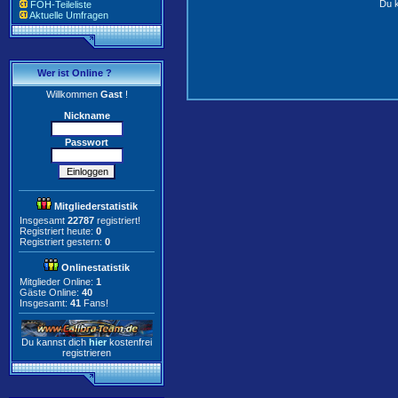
Du k
FOH-Teileliste
Aktuelle Umfragen
Wer ist Online ?
Willkommen
Gast
!
Nickname
Passwort
Mitgliederstatistik
Insgesamt
22787
registriert!
Registriert heute:
0
Registriert gestern:
0
Onlinestatistik
Mitglieder Online:
1
Gäste Online:
40
Insgesamt:
41
Fans!
Du kannst dich
hier
kostenfrei
registrieren