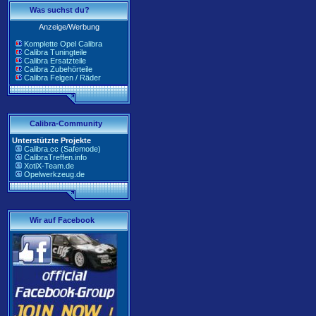
Was suchst du?
Anzeige/Werbung
Komplette Opel Calibra
Calibra Tuningteile
Calibra Ersatzteile
Calibra Zubehörteile
Calibra Felgen / Räder
Calibra-Community
Unterstützte Projekte
Calibra.cc (Safemode)
CalibraTreffen.info
XotiX-Team.de
Opelwerkzeug.de
Wir auf Facebook