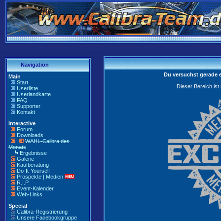
Navigation
Du versuchst gerade 
Main
Start
Dieser Bereich ist
Userliste
Userlandkarte
FAQ
Supporter
Kontakt
Interactive
Forum
Downloads
WAHL-Calibra des
Monats
Ergebnisse
Galerie
Kaufberatung
Do-It-Yourself
Prospekte | Medien
R.I.P.
Event-Kalender
Web-Links
Special
Calibra-Registrierung
Unsere Facebookgruppe