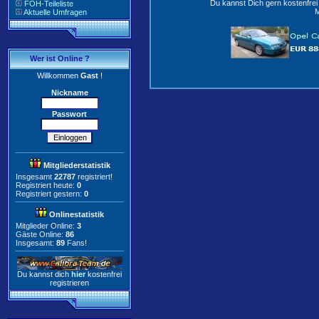
Du kannst Dich gern kostenfre
FOH-Teileliste
M
Aktuelle Umfragen
Wer ist Online ?
Willkommen
Gast
!
Nickname
Passwort
Mitgliederstatistik
Insgesamt
22787
registriert!
Registriert heute:
0
Registriert gestern:
0
Onlinestatistik
Mitglieder Online:
3
Gäste Online:
86
Insgesamt:
89
Fans!
Du kannst dich
hier
kostenfrei
registrieren