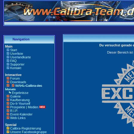
Navigation
Du versuchst gerade 
Main
Start
Dieser Bereich ist
Userliste
Userlandkarte
FAQ
Supporter
Kontakt
Interactive
Forum
Downloads
WAHL-Calibra des
Monats
Ergebnisse
Galerie
Kaufberatung
Do-It-Yourself
Prospekte | Medien
R.I.P.
Event-Kalender
Web-Links
Special
Calibra-Registrierung
Unsere Facebookgruppe