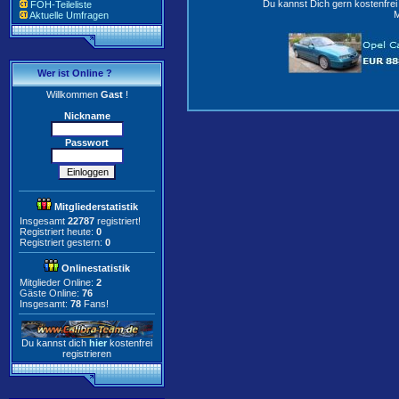
Du kannst Dich gern kostenfre
FOH-Teileliste
M
Aktuelle Umfragen
Wer ist Online ?
Willkommen
Gast
!
Nickname
Passwort
Mitgliederstatistik
Insgesamt
22787
registriert!
Registriert heute:
0
Registriert gestern:
0
Onlinestatistik
Mitglieder Online:
2
Gäste Online:
76
Insgesamt:
78
Fans!
Du kannst dich
hier
kostenfrei
registrieren