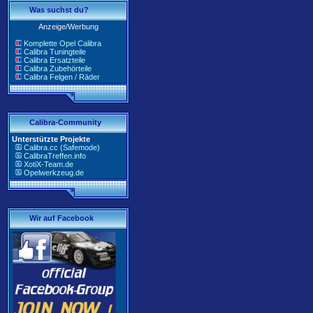
Was suchst du?
Anzeige/Werbung
Komplette Opel Calibra
Calibra Tuningteile
Calibra Ersatzteile
Calibra Zubehörteile
Calibra Felgen / Räder
Calibra-Community
Unterstützte Projekte
Calibra.cc (Safemode)
CalibraTreffen.info
XotiX-Team.de
Opelwerkzeug.de
Wir auf Facebook