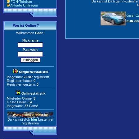
Du kannst Dich gern kostenfre
FOH-Teileliste
M
Aktuelle Umfragen
Wer ist Online ?
Willkommen
Gast
!
Nickname
Passwort
Mitgliederstatistik
Insgesamt
22787
registriert!
Registriert heute:
0
Registriert gestern:
0
Onlinestatistik
Mitglieder Online:
3
Gäste Online:
34
Insgesamt:
37
Fans!
Du kannst dich
hier
kostenfrei
registrieren