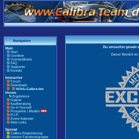
Navigation
Du versuchst gerade 
Main
Start
Dieser Bereich ist
Userliste
Userlandkarte
FAQ
Supporter
Kontakt
Interactive
Forum
Downloads
WAHL-Calibra des
Monats
Ergebnisse
Galerie
Kaufberatung
Do-It-Yourself
Prospekte | Medien
R.I.P.
Event-Kalender
Web-Links
Special
Calibra-Registrierung
Unsere Facebookgruppe