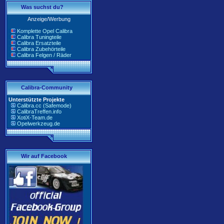
Was suchst du?
Anzeige/Werbung
Komplette Opel Calibra
Calibra Tuningteile
Calibra Ersatzteile
Calibra Zubehörteile
Calibra Felgen / Räder
Calibra-Community
Unterstützte Projekte
Calibra.cc (Safemode)
CalibraTreffen.info
XotiX-Team.de
Opelwerkzeug.de
Wir auf Facebook