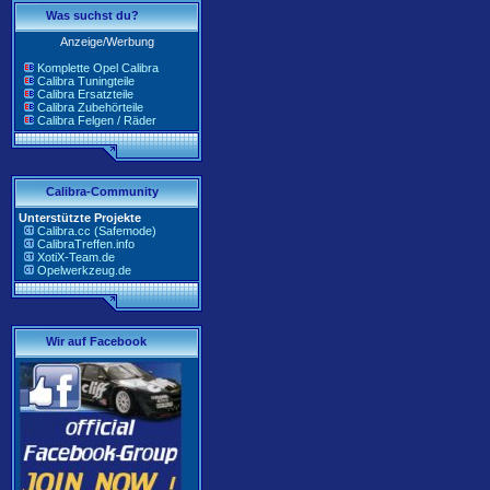
Was suchst du?
Anzeige/Werbung
Komplette Opel Calibra
Calibra Tuningteile
Calibra Ersatzteile
Calibra Zubehörteile
Calibra Felgen / Räder
Calibra-Community
Unterstützte Projekte
Calibra.cc (Safemode)
CalibraTreffen.info
XotiX-Team.de
Opelwerkzeug.de
Wir auf Facebook