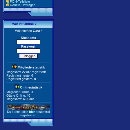
FOH-Teileliste
Aktuelle Umfragen
Wer ist Online ?
Willkommen
Gast
!
Nickname
Passwort
Mitgliederstatistik
Insgesamt
22787
registriert!
Registriert heute:
0
Registriert gestern:
0
Onlinestatistik
Mitglieder Online:
3
Gäste Online:
40
Insgesamt:
43
Fans!
Du kannst dich
hier
kostenfrei
registrieren