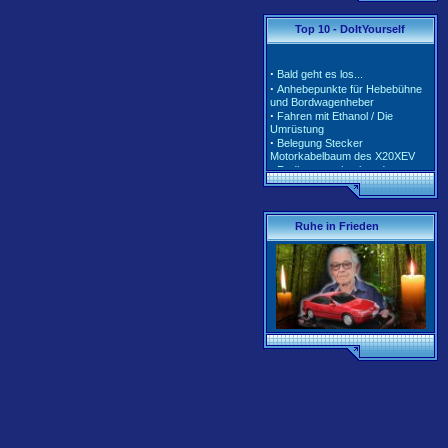
·
·
Tarife und Klassen für
Top 10 - DoItYourself
2020/2021
·
Tarife und Klassen für
2018/2019
·
Bald geht es los...
·
Tarife und Klassen für
·
Anhebepunkte für Hebebühne
2017/2018
und Bordwagenheber
·
Unterschiedliche Software der
·
Fahren mit Ethanol / Die
Motorsteuerung inkl. Teile-Nr.
Umrüstung
·
Belegung Stecker
Motorkabelbaum des X20XEV
·
Radlagerwechsel an der
Calibra 4x4 - Hinterachse
·
Gerissene Krümmer beim
X20XEV- Ursache und Abhilfe
·
Klimaanlage - So wird richtig
Ruhe in Frieden
befüllt
·
Anleitung zum Ausbau der
Pendelstütze (Querlenker/Stabi-
Bereich)
·
Anleitung zum Umbau des
Lenkrads auf das Corsa-B-
Facelift Modell
·
Anleitung zur Beleuchtung des
Schiebedachschalters mit LED