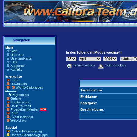
Navigation
Main
Start
In den folgenden Modus wechseln
:
Userliste
Userlandkarte
FAQ
Termin suchen
Seite drucken
Supporter
Kontakt
Interactive
Forum
Downloads
WAHL-Calibra des
Termindatum
:
Monats
Ergebnisse
Enddatum
:
Galerie
Kaufberatung
Kategorie
:
Do-It-Yourself
Prospekte | Medien
Beschreibung
:
R.I.P.
Event-Kalender
Web-Links
Special
Calibra-Registrierung
Unsere Facebookgruppe