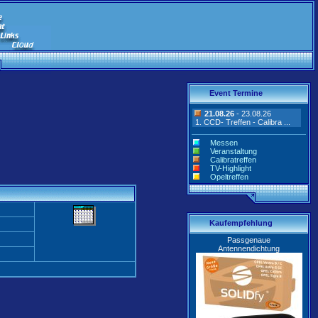
Event Termine
21.08.26
- 23.08.26
1. CCD- Treffen - Calibra ...
Messen
Veranstaltung
Calibratreffen
TV-Highlight
Opeltreffen
Kaufempfehlung
Passgenaue
Antennendichtung