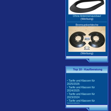
Ohne Antennenausbau!
(Werbung)
Bremsankerbleche
(Werbung)
Top 10 - Kaufberatung
·
Tarife und Klassen für
2025/2026
·
Tarife und Klassen für
2024/2025
·
Tarife und Klassen für
2023/2024
·
Tarife und Klassen für
2022/2023
·
Tarife und Klassen für
2021/2022