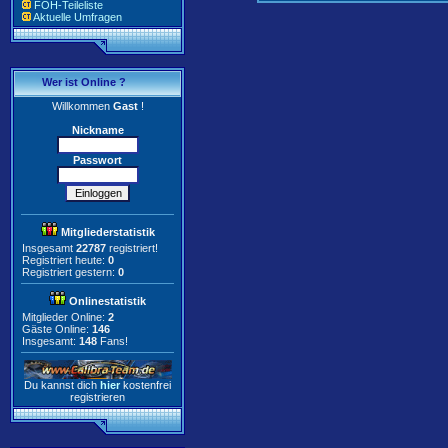
FOH-Teileliste
Aktuelle Umfragen
Wer ist Online ?
Willkommen
Gast
!
Nickname
Passwort
Mitgliederstatistik
Insgesamt
22787
registriert!
Registriert heute:
0
Registriert gestern:
0
Onlinestatistik
Mitglieder Online:
2
Gäste Online:
146
Insgesamt:
148
Fans!
Du kannst dich
hier
kostenfrei
registrieren