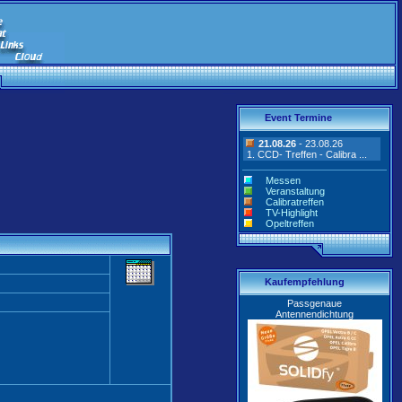
Event Termine
21.08.26
- 23.08.26
1. CCD- Treffen - Calibra ...
Messen
Veranstaltung
Calibratreffen
TV-Highlight
Opeltreffen
Kaufempfehlung
Passgenaue
Antennendichtung