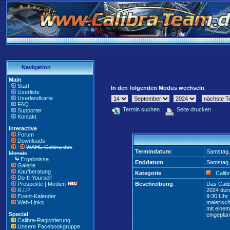
Navigation
Main
Start
In den folgenden Modus wechseln
:
Userliste
Userlandkarte
FAQ
Termin suchen
Seite drucken
Supporter
Kontakt
Interactive
Forum
Downloads
WAHL-Calibra des
Termindatum
:
Samstag,
Monats
Ergebnisse
Enddatum
:
Samstag,
Galerie
Kaufberatung
Kategorie
:
Calibr
Do-It-Yourself
Prospekte | Medien
Beschreibung
:
Das Calib
R.I.P.
2024 durc
Event-Kalender
9:30 Uhr,
Web-Links
malerisch
mit eine
Special
eingeplan
Calibra-Registrierung
Unsere Facebookgruppe