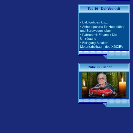
·
·
Tarife und Klassen für
Top 10 - DoItYourself
2020/2021
·
Tarife und Klassen für
2018/2019
·
Bald geht es los...
·
Tarife und Klassen für
·
Anhebepunkte für Hebebühne
2017/2018
und Bordwagenheber
·
Unterschiedliche Software der
·
Fahren mit Ethanol / Die
Motorsteuerung inkl. Teile-Nr.
Umrüstung
·
Belegung Stecker
Motorkabelbaum des X20XEV
·
Radlagerwechsel an der
Calibra 4x4 - Hinterachse
·
Gerissene Krümmer beim
X20XEV- Ursache und Abhilfe
·
Klimaanlage - So wird richtig
Ruhe in Frieden
befüllt
·
Anleitung zum Ausbau der
Pendelstütze (Querlenker/Stabi-
Bereich)
·
Anleitung zum Umbau des
Lenkrads auf das Corsa-B-
Facelift Modell
·
Anleitung zur Beleuchtung des
Schiebedachschalters mit LED