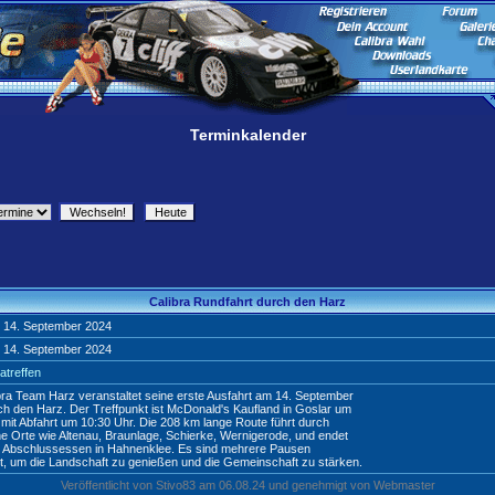
Terminkalender
Calibra Rundfahrt durch den Harz
 14. September 2024
 14. September 2024
atreffen
ra Team Harz veranstaltet seine erste Ausfahrt am 14. September
h den Harz. Der Treffpunkt ist McDonald's Kaufland in Goslar um
 mit Abfahrt um 10:30 Uhr. Die 208 km lange Route führt durch
e Orte wie Altenau, Braunlage, Schierke, Wernigerode, und endet
m Abschlussessen in Hahnenklee. Es sind mehrere Pausen
t, um die Landschaft zu genießen und die Gemeinschaft zu stärken.
Veröffentlicht von Stivo83 am 06.08.24 und genehmigt von Webmaster