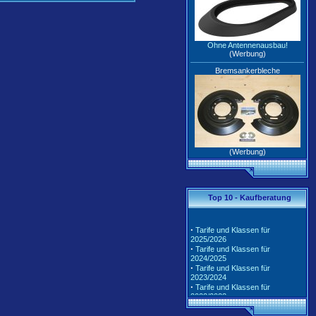
Ohne Antennenausbau!
(Werbung)
Bremsankerbleche
(Werbung)
Top 10 - Kaufberatung
·
Tarife und Klassen für
2025/2026
·
Tarife und Klassen für
2024/2025
·
Tarife und Klassen für
2023/2024
·
Tarife und Klassen für
2022/2023
·
Tarife und Klassen für
2021/2022