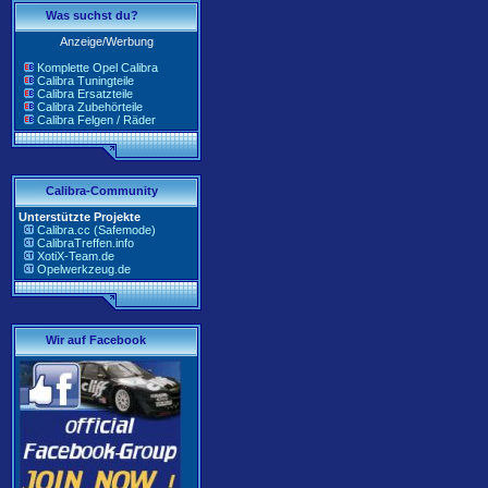
Was suchst du?
Anzeige/Werbung
Komplette Opel Calibra
Calibra Tuningteile
Calibra Ersatzteile
Calibra Zubehörteile
Calibra Felgen / Räder
Calibra-Community
Unterstützte Projekte
Calibra.cc (Safemode)
CalibraTreffen.info
XotiX-Team.de
Opelwerkzeug.de
Wir auf Facebook