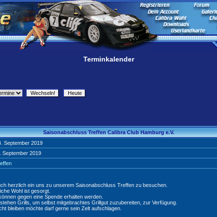
Terminkalender
Saisonabschluss Treffen Calibra Club Hamburg e.V.
4. September 2019
. September 2019
reffen
uch herzlich ein uns zu unserem Saisonabschluss Treffen zu besuchen.
liche Wohl ist gesorgt.
önnen gegen eine Spende erhalten werden.
tehen Grills, um selbst mitgebrachtes Grillgut zuzubereiten, zur Verfügung.
ht bleiben möchte darf gerne sein Zelt aufschlagen.