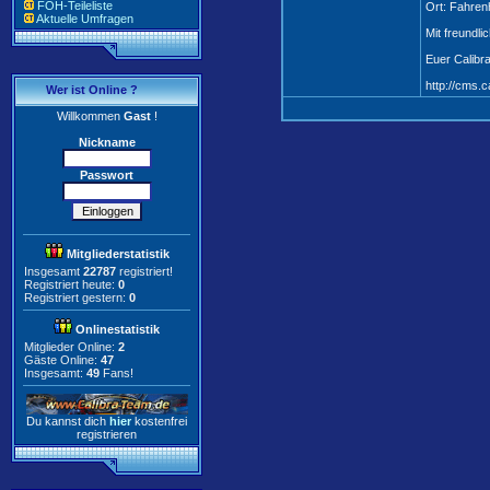
FOH-Teileliste
Ort: Fahren
Aktuelle Umfragen
Mit freundli
Euer Calibr
http://cms.c
Wer ist Online ?
Willkommen
Gast
!
Nickname
Passwort
Mitgliederstatistik
Insgesamt
22787
registriert!
Registriert heute:
0
Registriert gestern:
0
Onlinestatistik
Mitglieder Online:
2
Gäste Online:
47
Insgesamt:
49
Fans!
Du kannst dich
hier
kostenfrei
registrieren