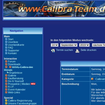
Navigation
Main
Start
In den folgenden Modus wechseln
:
Userliste
Userlandkarte
FAQ
Termin suchen
Seite drucken
Supporter
Kontakt
Interactive
Forum
Downloads
WAHL-Calibra des
Termindatum
:
Samstag, 1
Monats
Ergebnisse
Enddatum
:
Sonntag, 15
Galerie
Kaufberatung
Kategorie
:
Calibrat
Do-It-Yourself
Prospekte | Medien
Beschreibung
:
Moin,
R.I.P.
Event-Kalender
Wir laden e
Web-Links
Für das leib
Würstchen k
Special
Für abends s
Calibra-Registrierung
Wer übernac
Unsere Facebookgruppe