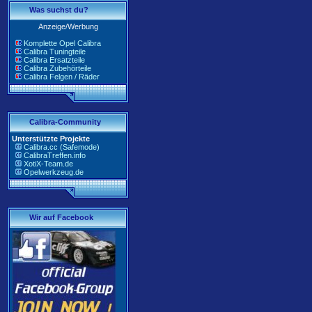
Was suchst du?
Anzeige/Werbung
Komplette Opel Calibra
Calibra Tuningteile
Calibra Ersatzteile
Calibra Zubehörteile
Calibra Felgen / Räder
Calibra-Community
Unterstützte Projekte
Calibra.cc (Safemode)
CalibraTreffen.info
XotiX-Team.de
Opelwerkzeug.de
Wir auf Facebook