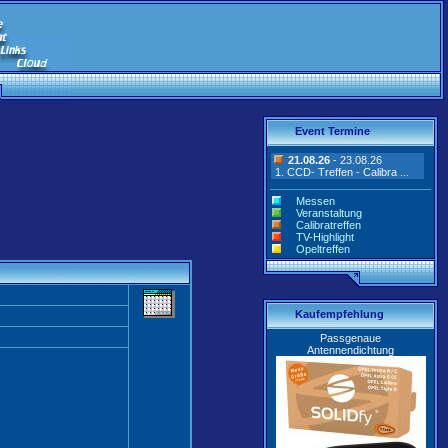
Event Termine
21.08.26
- 23.08.26
1. CCD- Treffen - Calibra ...
Messen
Veranstaltung
Calibratreffen
TV-Highlight
Opeltreffen
Kaufempfehlung
Passgenaue
Antennendichtung