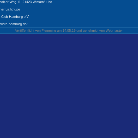
holzer Weg 11, 21423 Winsen/Luhe
cher Lichthupe
a Club Hamburg e.V.
alibra-hamburg.de/
Veröffentlicht von Flemming am 14.05.19 und genehmigt von Webmaster