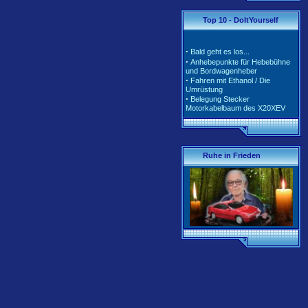
·
·
Tarife und Klassen für
Top 10 - DoItYourself
2020/2021
·
Tarife und Klassen für
2018/2019
·
Bald geht es los...
·
Tarife und Klassen für
·
Anhebepunkte für Hebebühne
2017/2018
und Bordwagenheber
·
Unterschiedliche Software der
·
Fahren mit Ethanol / Die
Motorsteuerung inkl. Teile-Nr.
Umrüstung
·
Belegung Stecker
Motorkabelbaum des X20XEV
·
Radlagerwechsel an der
Calibra 4x4 - Hinterachse
·
Gerissene Krümmer beim
X20XEV- Ursache und Abhilfe
·
Klimaanlage - So wird richtig
Ruhe in Frieden
befüllt
·
Anleitung zum Ausbau der
Pendelstütze (Querlenker/Stabi-
Bereich)
·
Anleitung zum Umbau des
Lenkrads auf das Corsa-B-
Facelift Modell
·
Anleitung zur Beleuchtung des
Schiebedachschalters mit LED