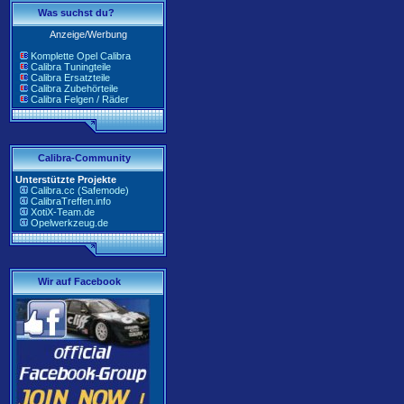
Was suchst du?
Anzeige/Werbung
Komplette Opel Calibra
Calibra Tuningteile
Calibra Ersatzteile
Calibra Zubehörteile
Calibra Felgen / Räder
Calibra-Community
Unterstützte Projekte
Calibra.cc (Safemode)
CalibraTreffen.info
XotiX-Team.de
Opelwerkzeug.de
Wir auf Facebook