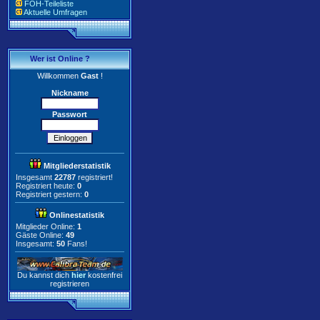
FOH-Teileliste
Aktuelle Umfragen
Wer ist Online ?
Willkommen
Gast
!
Nickname
Passwort
Mitgliederstatistik
Insgesamt
22787
registriert!
Registriert heute:
0
Registriert gestern:
0
Onlinestatistik
Mitglieder Online:
1
Gäste Online:
49
Insgesamt:
50
Fans!
Du kannst dich
hier
kostenfrei
registrieren