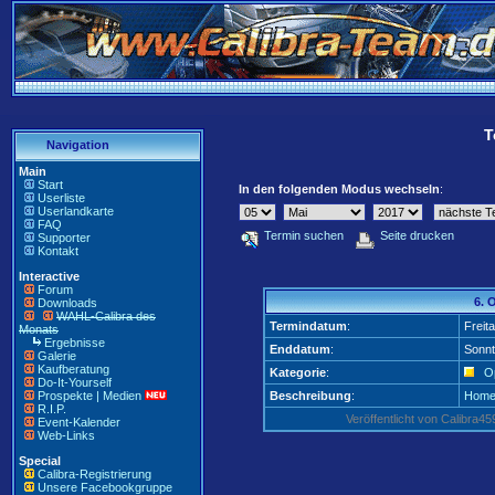
T
Navigation
Main
Start
In den folgenden Modus wechseln
:
Userliste
Userlandkarte
FAQ
Termin suchen
Seite drucken
Supporter
Kontakt
Interactive
Forum
6. 
Downloads
WAHL-Calibra des
Termindatum
:
Freit
Monats
Ergebnisse
Enddatum
:
Sonnt
Galerie
Kaufberatung
Kategorie
:
Op
Do-It-Yourself
Prospekte | Medien
Beschreibung
:
Home
R.I.P.
Veröffentlicht von Calibra
Event-Kalender
Web-Links
Special
Calibra-Registrierung
Unsere Facebookgruppe