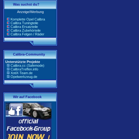
Was suchst du?
Anzeige/Werbung
Komplette Opel Calibra
Calibra Tuningteile
Calibra Ersatzteile
Calibra Zubehörteile
Calibra Felgen / Räder
Calibra-Community
Unterstützte Projekte
Calibra.cc (Safemode)
CalibraTreffen.info
XotiX-Team.de
Opelwerkzeug.de
Wir auf Facebook