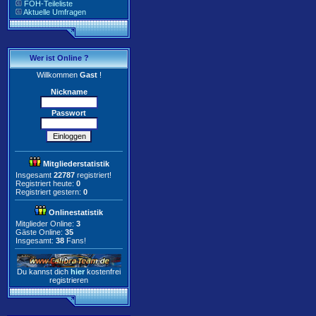
FOH-Teileliste
Aktuelle Umfragen
Wer ist Online ?
Willkommen
Gast
!
Nickname
Passwort
Mitgliederstatistik
Insgesamt
22787
registriert!
Registriert heute:
0
Registriert gestern:
0
Onlinestatistik
Mitglieder Online:
3
Gäste Online:
35
Insgesamt:
38
Fans!
Du kannst dich
hier
kostenfrei
registrieren