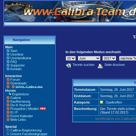
T
Navigation
Main
Start
In den folgenden Modus wechseln
:
Userliste
Userlandkarte
FAQ
Termin suchen
Seite drucken
Supporter
Kontakt
Interactive
Forum
T
Downloads
WAHL-Calibra des
Termindatum
:
Sonntag, 25. Juni 2017
Monats
Ergebnisse
Enddatum
:
Sonntag, 25. Juni 2017
Galerie
Kaufberatung
Kategorie
:
Opeltreffen
Do-It-Yourself
Prospekte | Medien
Beschreibung
:
Der Termin steht schon f
R.I.P.
(Stand 17.02.2017)
Event-Kalender
Veröffentlicht von Calibra
Web-Links
Special
Calibra-Registrierung
Unsere Facebookgruppe