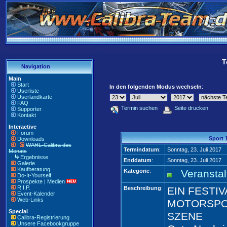
T
Navigation
Main
Start
In den folgenden Modus wechseln
:
Userliste
Userlandkarte
FAQ
Termin suchen
Seite drucken
Supporter
Kontakt
Interactive
Forum
Sport 
Downloads
WAHL-Calibra des
Termindatum
:
Sonntag, 23. Juli 2017
Monats
Ergebnisse
Enddatum
:
Sonntag, 23. Juli 2017
Galerie
Kaufberatung
Kategorie
:
Veransta
Do-It-Yourself
Prospekte | Medien
R.I.P.
Beschreibung
:
EIN FESTIV
Event-Kalender
Web-Links
MOTORSPOR
Special
SZENE
Calibra-Registrierung
Unsere Facebookgruppe