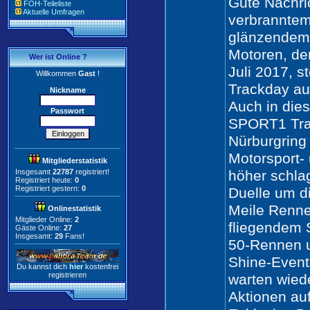
Gute Nachri
FOH-Teileliste
Aktuelle Umfragen
verbrannte
glänzendem
Motoren, de
Wer ist Online ?
Juli 2017, 
Willkommen
Gast
!
Trackday au
Nickname
Auch in dies
Passwort
SPORT1 Tra
Nürburgring 
Motorsport-
Mitgliederstatistik
Insgesamt
22787
registriert!
höher schla
Registriert heute:
0
Registriert gestern:
0
Duelle um d
Meile Renne
Onlinestatistik
Mitglieder Online:
2
fliegendem S
Gäste Online:
27
Insgesamt:
29
Fans!
50-Rennen u
Shine-Event
Du kannst dich
hier
kostenfrei
registrieren
warten wied
Aktionen au