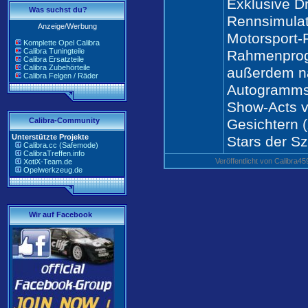
Exklusive Dr
Was suchst du?
Rennsimulat
Anzeige/Werbung
Motorsport-F
Komplette Opel Calibra
Calibra Tuningteile
Rahmenpro
Calibra Ersatzteile
Calibra Zubehörteile
außerdem na
Calibra Felgen / Räder
Autogramms
Show-Acts 
Calibra-Community
Gesichtern (
Unterstützte Projekte
Stars der Sz
Calibra.cc (Safemode)
CalibraTreffen.info
Veröffentlicht von Calibra
XotiX-Team.de
Opelwerkzeug.de
Wir auf Facebook