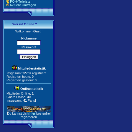
FOH-Teileliste
Aktuelle Umfragen
Wer ist Online ?
Willkommen
Gast
!
Nickname
Passwort
Mitgliederstatistik
Insgesamt
22787
registriert!
Registriert heute:
0
Registriert gestern:
0
Onlinestatistik
Mitglieder Online:
1
Gäste Online:
40
Insgesamt:
41
Fans!
Du kannst dich
hier
kostenfrei
registrieren