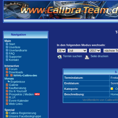
T
Navigation
Main
Start
In den folgenden Modus wechseln
:
Userliste
Userlandkarte
FAQ
Termin suchen
Seite drucken
Supporter
Kontakt
Interactive
Forum
3.
Downloads
WAHL-Calibra des
Termindatum
:
Freita
Monats
Ergebnisse
Enddatum
:
Sonnt
Galerie
Kaufberatung
Kategorie
:
Op
Do-It-Yourself
Prospekte | Medien
Beschreibung
:
Home
R.I.P.
Veröffentlicht von Calibra
Event-Kalender
Web-Links
Special
Calibra-Registrierung
Unsere Facebookgruppe