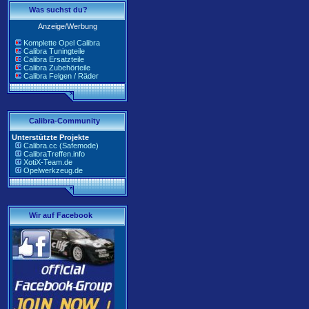
Was suchst du?
Anzeige/Werbung
Komplette Opel Calibra
Calibra Tuningteile
Calibra Ersatzteile
Calibra Zubehörteile
Calibra Felgen / Räder
Calibra-Community
Unterstützte Projekte
Calibra.cc (Safemode)
CalibraTreffen.info
XotiX-Team.de
Opelwerkzeug.de
Wir auf Facebook