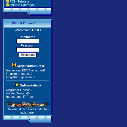
FOH-Teileliste
Aktuelle Umfragen
Wer ist Online ?
Willkommen
Gast
!
Nickname
Passwort
Mitgliederstatistik
Insgesamt
22787
registriert!
Registriert heute:
0
Registriert gestern:
0
Onlinestatistik
Mitglieder Online:
2
Gäste Online:
45
Insgesamt:
47
Fans!
Du kannst dich
hier
kostenfrei
registrieren