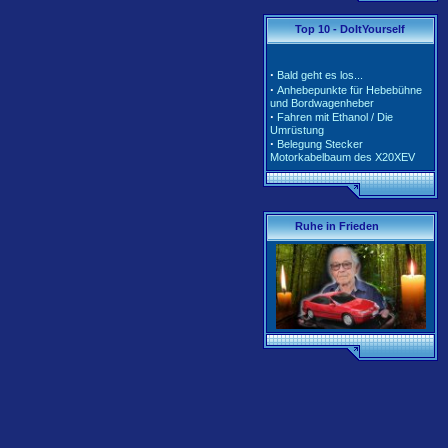
·
·
Tarife und Klassen für
Top 10 - DoItYourself
2020/2021
·
Tarife und Klassen für
2018/2019
·
Bald geht es los...
·
Tarife und Klassen für
·
Anhebepunkte für Hebebühne
2017/2018
und Bordwagenheber
·
Unterschiedliche Software der
·
Fahren mit Ethanol / Die
Motorsteuerung inkl. Teile-Nr.
Umrüstung
·
Belegung Stecker
Motorkabelbaum des X20XEV
·
Radlagerwechsel an der
Calibra 4x4 - Hinterachse
·
Gerissene Krümmer beim
X20XEV- Ursache und Abhilfe
·
Klimaanlage - So wird richtig
Ruhe in Frieden
befüllt
·
Anleitung zum Ausbau der
Pendelstütze (Querlenker/Stabi-
Bereich)
·
Anleitung zum Umbau des
Lenkrads auf das Corsa-B-
Facelift Modell
·
Anleitung zur Beleuchtung des
Schiebedachschalters mit LED