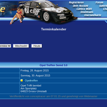
Terminkalender
Opel Treffen Semd 3.0
Freitag, 28. August 2015
Sonntag, 30. August 2015
Opeltreffen
Opel Trifft bembel
Am Sportplatz
64823 Gross-Umstadt
Veröffentlicht von conceptracer am 07.01.15 und genehmigt von Webmaster