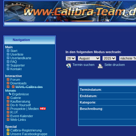
Navigation
Main
Start
In den folgenden Modus wechseln
:
Userliste
Userlandkarte
FAQ
Termin suchen
Seite drucken
Supporter
Kontakt
Interactive
Forum
Downloads
WAHL-Calibra des
Termindatum
:
Monats
Ergebnisse
Enddatum
:
Galerie
Kaufberatung
Kategorie
:
Do-It-Yourself
Prospekte | Medien
Beschreibung
:
R.I.P.
Event-Kalender
Web-Links
Special
Calibra-Registrierung
Unsere Facebookgruppe