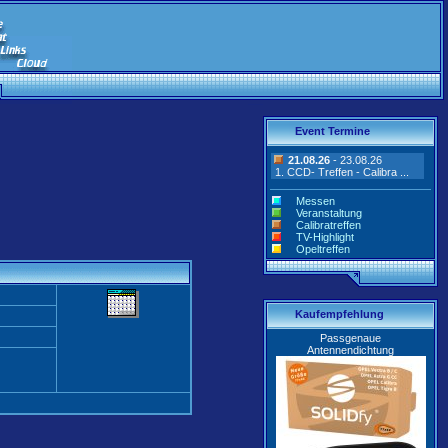
Event Termine
21.08.26
- 23.08.26
1. CCD- Treffen - Calibra ...
Messen
Veranstaltung
Calibratreffen
TV-Highlight
Opeltreffen
Kaufempfehlung
Passgenaue
Antennendichtung