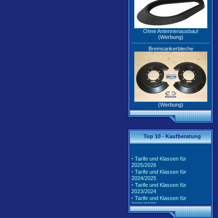
Ohne Antennenausbau!
(Werbung)
Bremsankerbleche
(Werbung)
Top 10 - Kaufberatung
·
Tarife und Klassen für
2025/2026
·
Tarife und Klassen für
2024/2025
·
Tarife und Klassen für
2023/2024
·
Tarife und Klassen für
2022/2023
·
Tarife und Klassen für
2021/2022