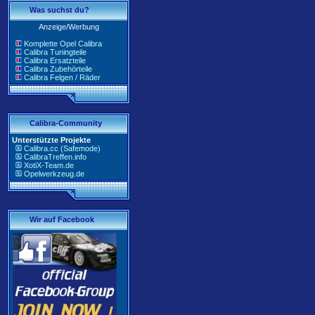
Was suchst du?
Anzeige/Werbung
Komplette Opel Calibra
Calibra Tuningteile
Calibra Ersatzteile
Calibra Zubehörteile
Calibra Felgen / Räder
Calibra-Community
Unterstützte Projekte
Calibra.cc (Safemode)
CalibraTreffen.info
XotiX-Team.de
Opelwerkzeug.de
Wir auf Facebook