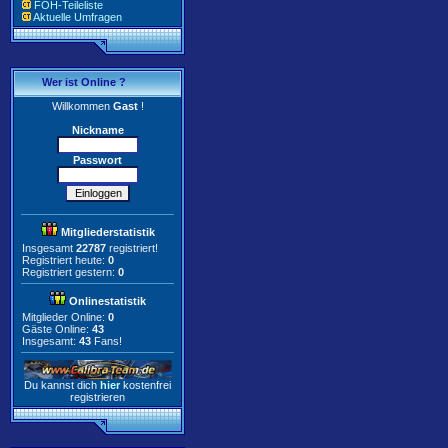
FOH-Teileliste
Aktuelle Umfragen
Wer ist Online ?
Willkommen
Gast
!
Nickname
Passwort
Mitgliederstatistik
Insgesamt
22787
registriert!
Registriert heute:
0
Registriert gestern:
0
Onlinestatistik
Mitglieder Online:
0
Gäste Online:
43
Insgesamt:
43
Fans!
Du kannst dich
hier
kostenfrei
registrieren