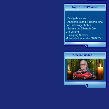
·
·
Tarife und Klassen für
Top 10 - DoItYourself
2020/2021
·
Tarife und Klassen für
2018/2019
·
Bald geht es los...
·
Tarife und Klassen für
·
Anhebepunkte für Hebebühne
2017/2018
und Bordwagenheber
·
Unterschiedliche Software der
·
Fahren mit Ethanol / Die
Motorsteuerung inkl. Teile-Nr.
Umrüstung
·
Belegung Stecker
Motorkabelbaum des X20XEV
·
Radlagerwechsel an der
Calibra 4x4 - Hinterachse
·
Gerissene Krümmer beim
X20XEV- Ursache und Abhilfe
·
Klimaanlage - So wird richtig
Ruhe in Frieden
befüllt
·
Anleitung zum Ausbau der
Pendelstütze (Querlenker/Stabi-
Bereich)
·
Anleitung zum Umbau des
Lenkrads auf das Corsa-B-
Facelift Modell
·
Anleitung zur Beleuchtung des
Schiebedachschalters mit LED