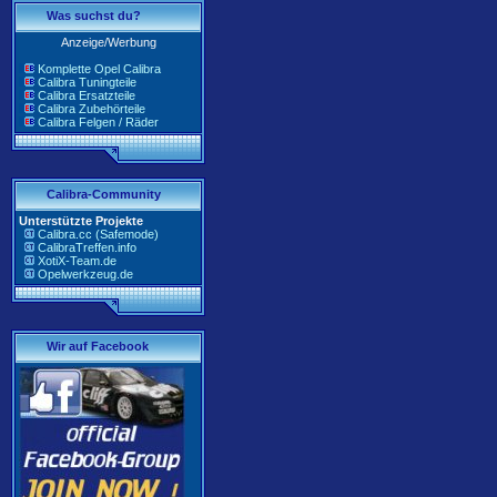
Was suchst du?
Anzeige/Werbung
Komplette Opel Calibra
Calibra Tuningteile
Calibra Ersatzteile
Calibra Zubehörteile
Calibra Felgen / Räder
Calibra-Community
Unterstützte Projekte
Calibra.cc (Safemode)
CalibraTreffen.info
XotiX-Team.de
Opelwerkzeug.de
Wir auf Facebook