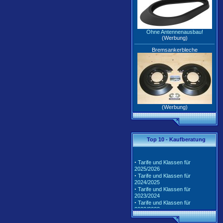
Ohne Antennenausbau!
(Werbung)
Bremsankerbleche
(Werbung)
Top 10 - Kaufberatung
·
Tarife und Klassen für
2025/2026
·
Tarife und Klassen für
2024/2025
·
Tarife und Klassen für
2023/2024
·
Tarife und Klassen für
2022/2023
·
Tarife und Klassen für
2021/2022