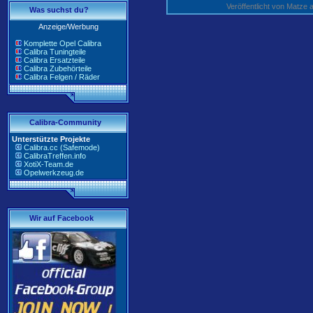
Veröffentlicht von Matz
Was suchst du?
Anzeige/Werbung
Komplette Opel Calibra
Calibra Tuningteile
Calibra Ersatzteile
Calibra Zubehörteile
Calibra Felgen / Räder
Calibra-Community
Unterstützte Projekte
Calibra.cc (Safemode)
CalibraTreffen.info
XotiX-Team.de
Opelwerkzeug.de
Wir auf Facebook