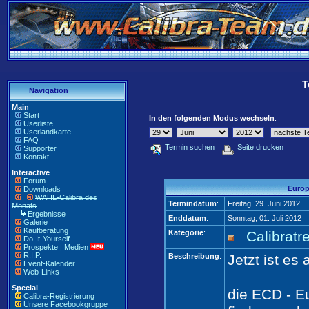
T
Navigation
Main
Start
In den folgenden Modus wechseln
:
Userliste
Userlandkarte
FAQ
Termin suchen
Seite drucken
Supporter
Kontakt
Interactive
Forum
Europ
Downloads
WAHL-Calibra des
Termindatum
:
Freitag, 29. Juni 2012
Monats
Ergebnisse
Enddatum
:
Sonntag, 01. Juli 2012
Galerie
Kaufberatung
Kategorie
:
Calibratr
Do-It-Yourself
Prospekte | Medien
R.I.P.
Beschreibung
:
Jetzt ist es 
Event-Kalender
Web-Links
Special
die ECD - E
Calibra-Registrierung
Unsere Facebookgruppe