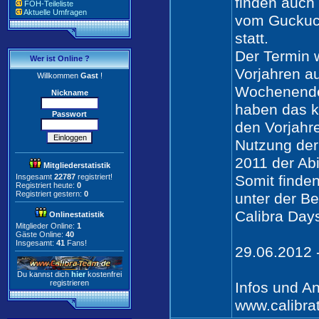
finden auch
FOH-Teileliste
Aktuelle Umfragen
vom Guckuc
statt.
Der Termin 
Wer ist Online ?
Vorjahren au
Willkommen
Gast
!
Wochenende 
Nickname
haben das k
Passwort
den Vorjahre
Nutzung der
2011 der Abib
Mitgliederstatistik
Insgesamt
22787
registriert!
Somit finden
Registriert heute:
0
Registriert gestern:
0
unter der B
Calibra Days
Onlinestatistik
Mitglieder Online:
1
Gäste Online:
40
Insgesamt:
41
Fans!
29.06.2012 
Du kannst dich
hier
kostenfrei
registrieren
Infos und A
www.calibrat