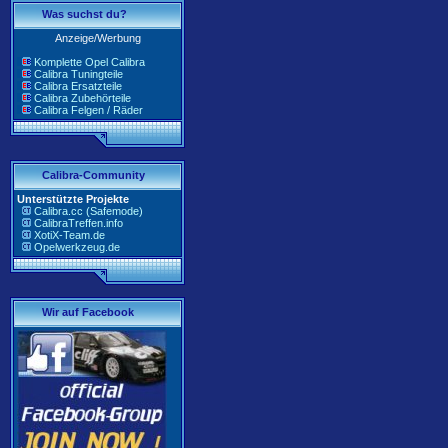
Was suchst du?
Anzeige/Werbung
Komplette Opel Calibra
Calibra Tuningteile
Calibra Ersatzteile
Calibra Zubehörteile
Calibra Felgen / Räder
Calibra-Community
Unterstützte Projekte
Calibra.cc (Safemode)
CalibraTreffen.info
XotiX-Team.de
Opelwerkzeug.de
Wir auf Facebook