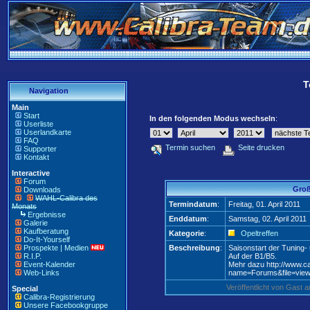
T
Navigation
Main
Start
In den folgenden Modus wechseln
:
Userliste
Userlandkarte
FAQ
Termin suchen
Seite drucken
Supporter
Kontakt
Interactive
Forum
Groß
Downloads
WAHL-Calibra des
Termindatum
:
Freitag, 01. April 2011
Monats
Ergebnisse
Enddatum
:
Samstag, 02. April 2011
Galerie
Kaufberatung
Kategorie
:
Opeltreffen
Do-It-Yourself
Prospekte | Medien
Beschreibung
:
Saisonstart der Tuning-
R.I.P.
Auf der B1/B5.
Event-Kalender
Mehr dazu http://www.c
Web-Links
name=Forums&file=view
Veröffentlicht von Gast
Special
Calibra-Registrierung
Unsere Facebookgruppe