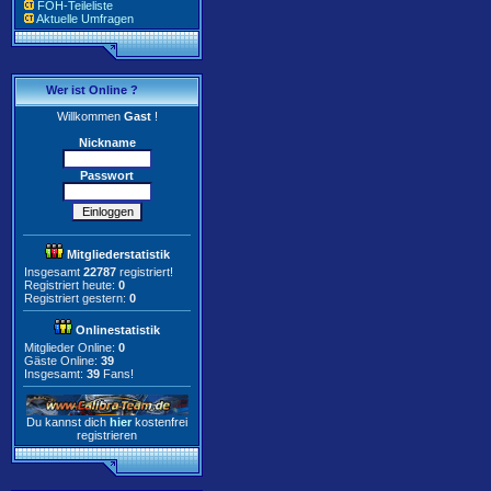
FOH-Teileliste
Aktuelle Umfragen
Wer ist Online ?
Willkommen
Gast
!
Nickname
Passwort
Mitgliederstatistik
Insgesamt
22787
registriert!
Registriert heute:
0
Registriert gestern:
0
Onlinestatistik
Mitglieder Online:
0
Gäste Online:
39
Insgesamt:
39
Fans!
Du kannst dich
hier
kostenfrei
registrieren