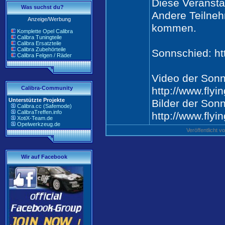
Diese Veranstal
Was suchst du?
Andere Teilneh
Anzeige/Werbung
kommen.
Komplette Opel Calibra
Calibra Tuningteile
Calibra Ersatzteile
Calibra Zubehörteile
Sonnschied: ht
Calibra Felgen / Räder
Video der Sonn
Calibra-Community
http://www.flyi
Unterstützte Projekte
Bilder der Son
Calibra.cc (Safemode)
CalibraTreffen.info
http://www.flyi
XotiX-Team.de
Opelwerkzeug.de
Veröffentlicht 
Wir auf Facebook