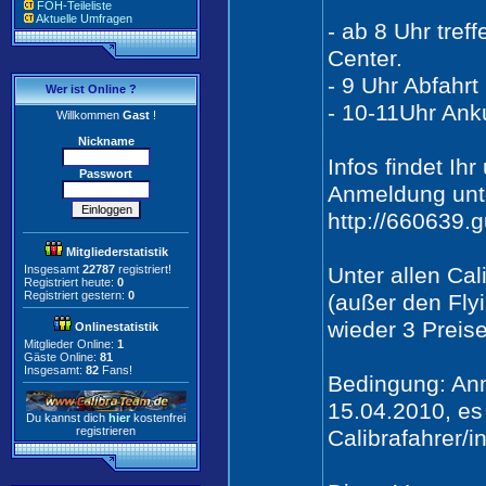
FOH-Teileliste
Aktuelle Umfragen
- ab 8 Uhr tref
Center.
- 9 Uhr Abfahr
Wer ist Online ?
- 10-11Uhr Ank
Willkommen
Gast
!
Nickname
Infos findet Ih
Passwort
Anmeldung unt
http://660639.
Mitgliederstatistik
Insgesamt
22787
registriert!
Unter allen Cal
Registriert heute:
0
Registriert gestern:
0
(außer den Fly
wieder 3 Preise 
Onlinestatistik
Mitglieder Online:
1
Gäste Online:
81
Insgesamt:
82
Fans!
Bedingung: Anm
15.04.2010, es
Du kannst dich
hier
kostenfrei
registrieren
Calibrafahrer/i