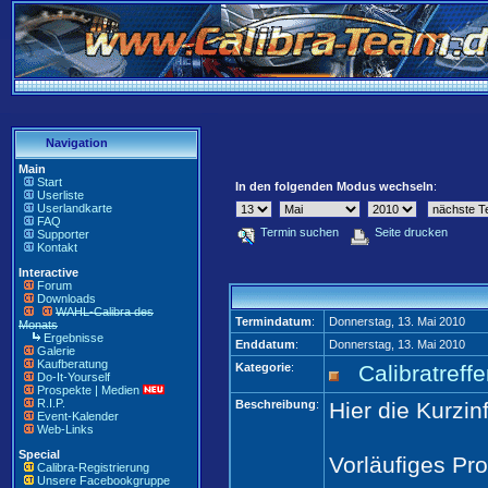
Navigation
Main
Start
In den folgenden Modus wechseln
:
Userliste
Userlandkarte
FAQ
Termin suchen
Seite drucken
Supporter
Kontakt
Interactive
Forum
Downloads
WAHL-Calibra des
Termindatum
:
Donnerstag, 13. Mai 2010
Monats
Ergebnisse
Enddatum
:
Donnerstag, 13. Mai 2010
Galerie
Kaufberatung
Kategorie
:
Calibratreff
Do-It-Yourself
Prospekte | Medien
R.I.P.
Beschreibung
:
Hier die Kurzi
Event-Kalender
Web-Links
Special
Vorläufiges P
Calibra-Registrierung
Unsere Facebookgruppe