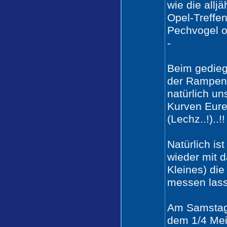
wie die allj
Opel-Treffe
Pechvogel o
-
Beim gedie
der Rampen
natürlich u
Kurven Eure
(Lechz..!)..!!
Natürlich is
wieder mit d
Kleines) di
messen lass
Am Samstag
dem 1/4 Meil