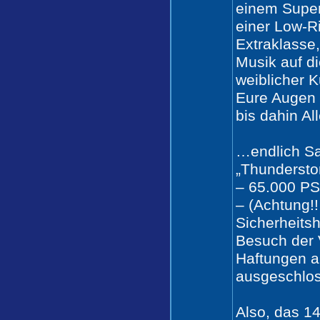
einem Supe
einer Low-R
Extraklasse,
Musik auf d
weiblicher 
Eure Augen
bis dahin All
…endlich S
„Thundersto
– 65.000 PS
– (Achtung!!
Sicherheits
Besuch der 
Haftungen al
ausgeschlos
Also, das 1