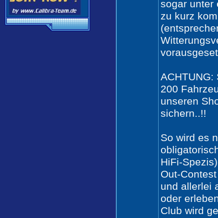
sogar unter 
zu kurz kom
(entspreche
Witterungsv
vorausgesetz
ACHTUNG: S
200 Fahrzeug
unseren Sho
sichern..!!
So wird es n
obligatoris
HiFi-Spezis
Out-Contest (
und allerlei
oder erlebe
Club wird g