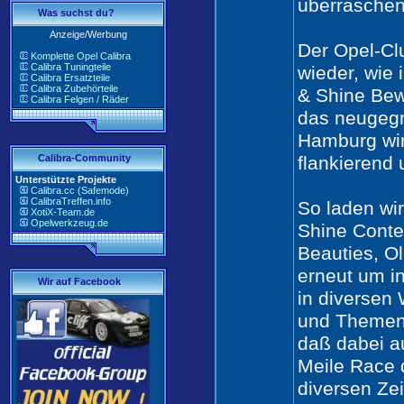
überraschen
Was suchst du?
Anzeige/Werbung
Der Opel-Cl
Komplette Opel Calibra
Calibra Tuningteile
wieder, wie 
Calibra Ersatzteile
Calibra Zubehörteile
& Shine Be
Calibra Felgen / Räder
das neugeg
Hamburg wir
Calibra-Community
flankierend 
Unterstützte Projekte
Calibra.cc (Safemode)
CalibraTreffen.info
So laden wi
XotiX-Team.de
Opelwerkzeug.de
Shine Conte
Beauties, O
erneut um i
Wir auf Facebook
in diversen
und Themenb
daß dabei au
Meile Race 
diversen Ze