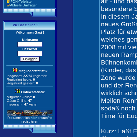
alt - und da
FOH-Teileliste
Aktuelle Umfragen
besondere S
In diesem J
neues Großr
Wer ist Online ?
Platz für et
Willkommen
Gast
!
welches gen
Nickname
2008 mit vie
Passwort
neuen Ramp
Bühnenkombi
(Kinder, das 
Mitgliederstatistik
Insgesamt
22787
registriert!
Zone wurde 
Registriert heute:
0
Registriert gestern:
0
und der Ren
wirklich sch
Onlinestatistik
Mitglieder Online:
0
Meilen Renns
Gäste Online:
47
Insgesamt:
47
Fans!
sodaß noch 
Time für Euc
Du kannst dich
hier
kostenfrei
registrieren
Kurz: Laßt 