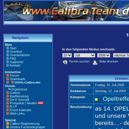
T
Navigation
Main
Start
In den folgenden Modus wechseln
:
Userliste
Userlandkarte
FAQ
Termin suchen
Seite drucken
Supporter
Kontakt
Interactive
Forum
14.Inte
Downloads
WAHL-Calibra des
Termindatum
:
Freitag, 10. Juli 2009
Monats
Ergebnisse
Enddatum
:
Sonntag, 12. Juli 2009
Galerie
Kaufberatung
Kategorie
:
Opeltreff
Do-It-Yourself
Prospekte | Medien
R.I.P.
Beschreibung
:
as 14. OPEL-
Event-Kalender
Web-Links
und unsere 
Special
bereits…- d
Calibra-Registrierung
Unsere Facebookgruppe