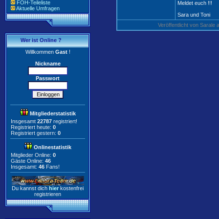
FOH-Teileliste
Meldet euch !!!
Aktuelle Umfragen
Sara und Toni
Veröffentlicht von Saral
Wer ist Online ?
Willkommen
Gast
!
Nickname
Passwort
Mitgliederstatistik
Insgesamt
22787
registriert!
Registriert heute:
0
Registriert gestern:
0
Onlinestatistik
Mitglieder Online:
0
Gäste Online:
46
Insgesamt:
46
Fans!
Du kannst dich
hier
kostenfrei
registrieren