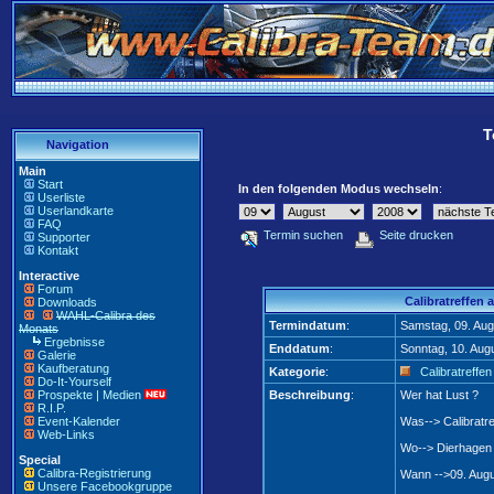
T
Navigation
Main
Start
In den folgenden Modus wechseln
:
Userliste
Userlandkarte
FAQ
Termin suchen
Seite drucken
Supporter
Kontakt
Interactive
Forum
Calibratreffen 
Downloads
WAHL-Calibra des
Termindatum
:
Samstag, 09. Aug
Monats
Ergebnisse
Enddatum
:
Sonntag, 10. Aug
Galerie
Kaufberatung
Kategorie
:
Calibratreffen
Do-It-Yourself
Prospekte | Medien
Beschreibung
:
Wer hat Lust ?
R.I.P.
Event-Kalender
Was--> Calibratre
Web-Links
Wo--> Dierhagen
Special
Calibra-Registrierung
Wann -->09. Aug
Unsere Facebookgruppe