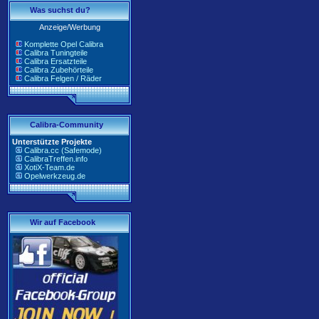
Was suchst du?
Anzeige/Werbung
Komplette Opel Calibra
Calibra Tuningteile
Calibra Ersatzteile
Calibra Zubehörteile
Calibra Felgen / Räder
Calibra-Community
Unterstützte Projekte
Calibra.cc (Safemode)
CalibraTreffen.info
XotiX-Team.de
Opelwerkzeug.de
Wir auf Facebook