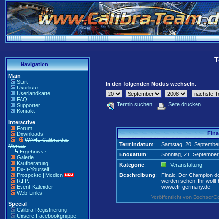
T
Navigation
Main
Start
In den folgenden Modus wechseln
:
Userliste
Userlandkarte
FAQ
Termin suchen
Seite drucken
Supporter
Kontakt
Interactive
Forum
Fina
Downloads
WAHL-Calibra des
Termindatum
:
Samstag, 20. Septembe
Monats
Ergebnisse
Enddatum
:
Sonntag, 21. September
Galerie
Kaufberatung
Kategorie
:
Veranstaltung
Do-It-Yourself
Prospekte | Medien
Beschreibung
:
Finale. Der Champion de
R.I.P.
werden sehen. Ihr wollt
Event-Kalender
www.efr-germany.de
Web-Links
Veröffentlicht von Boehser
Special
Calibra-Registrierung
Unsere Facebookgruppe