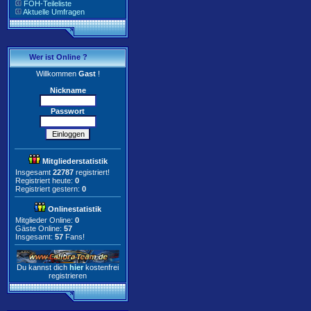
FOH-Teileliste
Aktuelle Umfragen
Wer ist Online ?
Willkommen
Gast
!
Nickname
Passwort
Mitgliederstatistik
Insgesamt
22787
registriert!
Registriert heute:
0
Registriert gestern:
0
Onlinestatistik
Mitglieder Online:
0
Gäste Online:
57
Insgesamt:
57
Fans!
Du kannst dich
hier
kostenfrei
registrieren