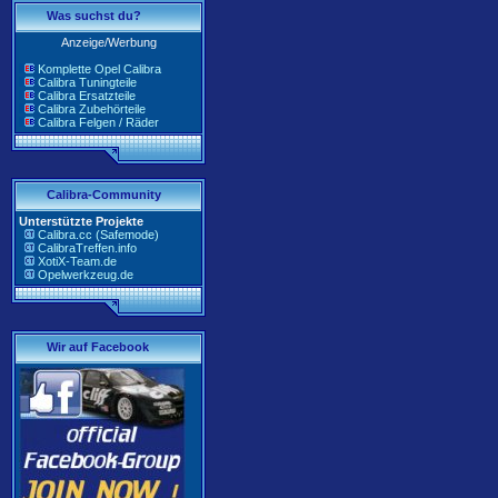
Was suchst du?
Anzeige/Werbung
Komplette Opel Calibra
Calibra Tuningteile
Calibra Ersatzteile
Calibra Zubehörteile
Calibra Felgen / Räder
Calibra-Community
Unterstützte Projekte
Calibra.cc (Safemode)
CalibraTreffen.info
XotiX-Team.de
Opelwerkzeug.de
Wir auf Facebook