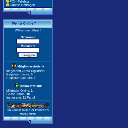
FOH-Teileliste
Aktuelle Umfragen
Wer ist Online ?
Willkommen
Gast
!
Nickname
Passwort
Mitgliederstatistik
Insgesamt
22787
registriert!
Registriert heute:
0
Registriert gestern:
0
Onlinestatistik
Mitglieder Online:
1
Gäste Online:
30
Insgesamt:
31
Fans!
Du kannst dich
hier
kostenfrei
registrieren