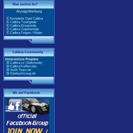
Was suchst du?
Anzeige/Werbung
Komplette Opel Calibra
Calibra Tuningteile
Calibra Ersatzteile
Calibra Zubehörteile
Calibra Felgen / Räder
Calibra-Community
Unterstützte Projekte
Calibra.cc (Safemode)
CalibraTreffen.info
XotiX-Team.de
Opelwerkzeug.de
Wir auf Facebook