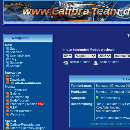
T
Navigation
Main
Start
In den folgenden Modus wechseln
:
Userliste
Userlandkarte
FAQ
Termin suchen
Seite drucken
Supporter
Kontakt
Interactive
Forum
2. La
Downloads
WAHL-Calibra des
Termindatum
:
Samstag, 09. August 20
Monats
Ergebnisse
Enddatum
:
Sonntag, 10. August 20
Galerie
Kaufberatung
Kategorie
:
Veranstaltung
Do-It-Yourself
Prospekte | Medien
Beschreibung
:
Der 2. Lauf der EFR Seri
R.I.P.
Köln Aldenhoven.
Event-Kalender
Alle drüfen fahren.
Web-Links
Weitere Infos unter ww
Special
Veröffentlicht von Boehser
Calibra-Registrierung
Unsere Facebookgruppe