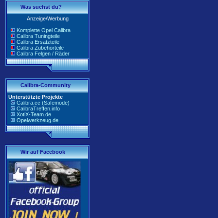
Was suchst du?
Anzeige/Werbung
Komplette Opel Calibra
Calibra Tuningteile
Calibra Ersatzteile
Calibra Zubehörteile
Calibra Felgen / Räder
Calibra-Community
Unterstützte Projekte
Calibra.cc (Safemode)
CalibraTreffen.info
XotiX-Team.de
Opelwerkzeug.de
Wir auf Facebook