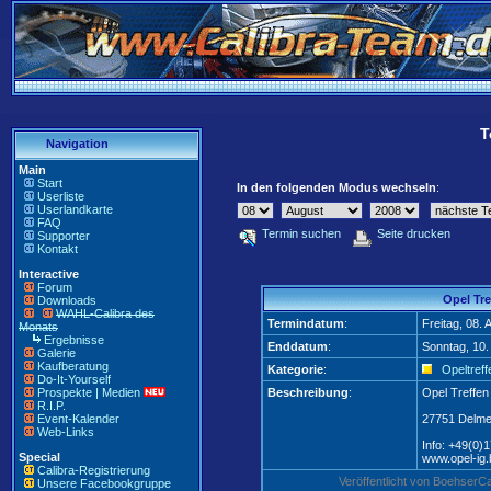
T
Navigation
Main
Start
In den folgenden Modus wechseln
:
Userliste
Userlandkarte
FAQ
Termin suchen
Seite drucken
Supporter
Kontakt
Interactive
Forum
Opel Tr
Downloads
WAHL-Calibra des
Termindatum
:
Freitag, 08.
Monats
Ergebnisse
Enddatum
:
Sonntag, 10.
Galerie
Kaufberatung
Kategorie
:
Opeltreff
Do-It-Yourself
Prospekte | Medien
Beschreibung
:
Opel Treffen
R.I.P.
Event-Kalender
27751 Delme
Web-Links
Info: +49(0)
Special
www.opel-ig
Calibra-Registrierung
Veröffentlicht von Boehser
Unsere Facebookgruppe