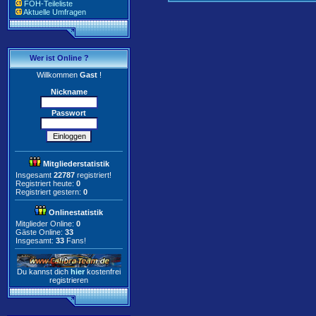
FOH-Teileliste
Aktuelle Umfragen
Wer ist Online ?
Willkommen
Gast
!
Nickname
Passwort
Mitgliederstatistik
Insgesamt
22787
registriert!
Registriert heute:
0
Registriert gestern:
0
Onlinestatistik
Mitglieder Online:
0
Gäste Online:
33
Insgesamt:
33
Fans!
Du kannst dich
hier
kostenfrei
registrieren