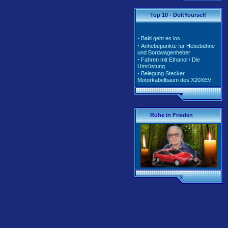
·
·
Tarife und Klassen für
Top 10 - DoItYourself
2020/2021
·
Tarife und Klassen für
2018/2019
·
Bald geht es los...
·
Tarife und Klassen für
·
Anhebepunkte für Hebebühne
2017/2018
und Bordwagenheber
·
Unterschiedliche Software der
·
Fahren mit Ethanol / Die
Motorsteuerung inkl. Teile-Nr.
Umrüstung
·
Belegung Stecker
Motorkabelbaum des X20XEV
·
Radlagerwechsel an der
Calibra 4x4 - Hinterachse
·
Gerissene Krümmer beim
X20XEV- Ursache und Abhilfe
·
Klimaanlage - So wird richtig
Ruhe in Frieden
befüllt
·
Anleitung zum Ausbau der
Pendelstütze (Querlenker/Stabi-
Bereich)
·
Anleitung zum Umbau des
Lenkrads auf das Corsa-B-
Facelift Modell
·
Anleitung zur Beleuchtung des
Schiebedachschalters mit LED