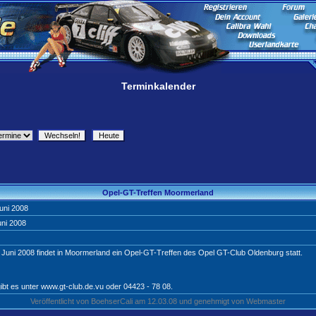
Terminkalender
Opel-GT-Treffen Moormerland
uni 2008
uni 2008
 Juni 2008 findet in Moormerland ein Opel-GT-Treffen des Opel GT-Club Oldenburg statt.
ibt es unter www.gt-club.de.vu oder 04423 - 78 08.
Veröffentlicht von BoehserCali am 12.03.08 und genehmigt von Webmaster