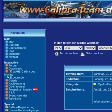
Navigation
Main
Start
In den folgenden Modus wechseln
:
Userliste
Userlandkarte
FAQ
Termin suchen
Seite drucken
Supporter
Kontakt
Interactive
Forum
Downloads
WAHL-Calibra des
Termindatum
:
Samstag, 21. J
Monats
Ergebnisse
Enddatum
:
Sonntag, 22. J
Galerie
Kaufberatung
Kategorie
:
Opeltreffen
Do-It-Yourself
Prospekte | Medien
Beschreibung
:
Am 21. und 22.
R.I.P.
Event-Kalender
Web-Links
Informationen g
Special
Calibra-Registrierung
Unsere Facebookgruppe