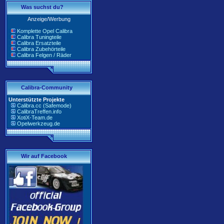
Was suchst du?
Anzeige/Werbung
Komplette Opel Calibra
Calibra Tuningteile
Calibra Ersatzteile
Calibra Zubehörteile
Calibra Felgen / Räder
Calibra-Community
Unterstützte Projekte
Calibra.cc (Safemode)
CalibraTreffen.info
XotiX-Team.de
Opelwerkzeug.de
Wir auf Facebook