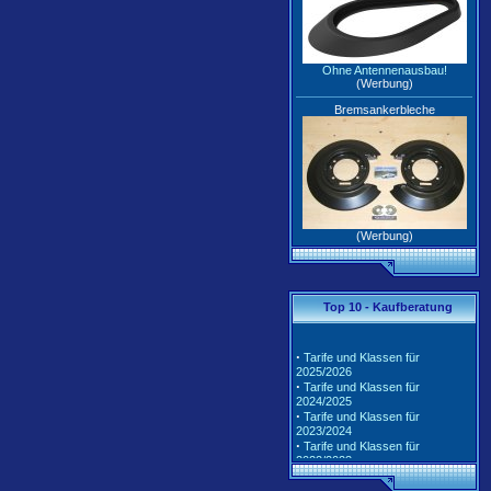
Ohne Antennenausbau!
(Werbung)
Bremsankerbleche
(Werbung)
Top 10 - Kaufberatung
·
Tarife und Klassen für
2025/2026
·
Tarife und Klassen für
2024/2025
·
Tarife und Klassen für
2023/2024
·
Tarife und Klassen für
2022/2023
·
Tarife und Klassen für
2021/2022