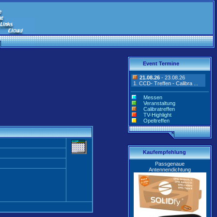
Event Termine
21.08.26
- 23.08.26
1. CCD- Treffen - Calibra ...
Messen
Veranstaltung
Calibratreffen
TV-Highlight
Opeltreffen
Kaufempfehlung
Passgenaue
Antennendichtung