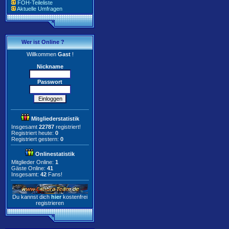
FOH-Teileliste
Aktuelle Umfragen
Wer ist Online ?
Willkommen
Gast
!
Nickname
Passwort
Mitgliederstatistik
Insgesamt
22787
registriert!
Registriert heute:
0
Registriert gestern:
0
Onlinestatistik
Mitglieder Online:
1
Gäste Online:
41
Insgesamt:
42
Fans!
Du kannst dich
hier
kostenfrei
registrieren