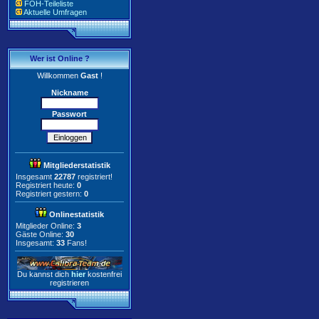
FOH-Teileliste
Aktuelle Umfragen
Wer ist Online ?
Willkommen
Gast
!
Nickname
Passwort
Mitgliederstatistik
Insgesamt
22787
registriert!
Registriert heute:
0
Registriert gestern:
0
Onlinestatistik
Mitglieder Online:
3
Gäste Online:
30
Insgesamt:
33
Fans!
Du kannst dich
hier
kostenfrei
registrieren