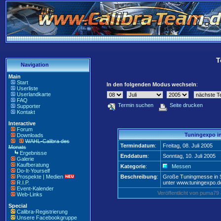
T
Navigation
Main
Start
In den folgenden Modus wechseln
:
Userliste
Userlandkarte
FAQ
Termin suchen
Seite drucken
Supporter
Kontakt
Interactive
Forum
Tuningexpo in
Downloads
WAHL-Calibra des
Termindatum
:
Freitag, 08. Juli 2005
Monats
Ergebnisse
Enddatum
:
Sonntag, 10. Juli 2005
Galerie
Kaufberatung
Kategorie
:
Messen
Do-It-Yourself
Prospekte | Medien
Beschreibung
:
Große Tuningmesse in 
R.I.P.
unter www.tuningexpo.d
Event-Kalender
Veröffentlicht von puma7
Web-Links
Special
Calibra-Registrierung
Unsere Facebookgruppe