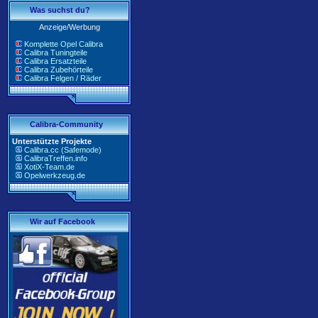
Was suchst du?
Anzeige/Werbung
Komplette Opel Calibra
Calibra Tuningteile
Calibra Ersatzteile
Calibra Zubehörteile
Calibra Felgen / Räder
Calibra-Community
Unterstützte Projekte
Calibra.cc (Safemode)
CalibraTreffen.info
XotiX-Team.de
Opelwerkzeug.de
Wir auf Facebook