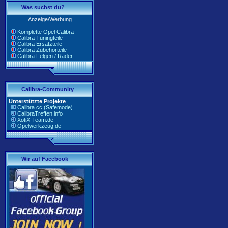
Was suchst du?
Anzeige/Werbung
Komplette Opel Calibra
Calibra Tuningteile
Calibra Ersatzteile
Calibra Zubehörteile
Calibra Felgen / Räder
Calibra-Community
Unterstützte Projekte
Calibra.cc (Safemode)
CalibraTreffen.info
XotiX-Team.de
Opelwerkzeug.de
Wir auf Facebook