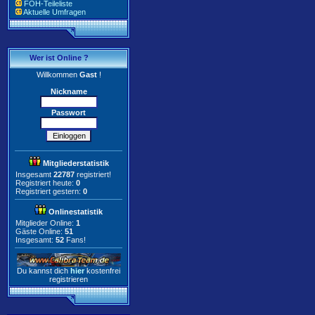
FOH-Teileliste
Aktuelle Umfragen
Wer ist Online ?
Willkommen
Gast
!
Nickname
Passwort
Mitgliederstatistik
Insgesamt
22787
registriert!
Registriert heute:
0
Registriert gestern:
0
Onlinestatistik
Mitglieder Online:
1
Gäste Online:
51
Insgesamt:
52
Fans!
Du kannst dich
hier
kostenfrei
registrieren