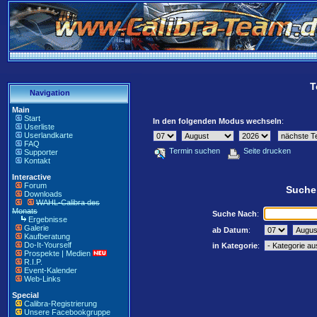
T
Navigation
Main
Start
In den folgenden Modus wechseln
:
Userliste
Userlandkarte
FAQ
Termin suchen
Seite drucken
Supporter
Kontakt
Interactive
Forum
Suche
Downloads
WAHL-Calibra des
Monats
Suche Nach
:
Ergebnisse
Galerie
ab Datum
:
Kaufberatung
Do-It-Yourself
in Kategorie
:
Prospekte | Medien
R.I.P.
Event-Kalender
Web-Links
Special
Calibra-Registrierung
Unsere Facebookgruppe