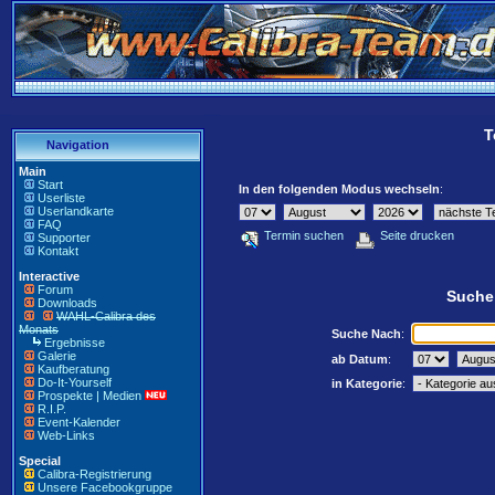
T
Navigation
Main
Start
In den folgenden Modus wechseln
:
Userliste
Userlandkarte
FAQ
Termin suchen
Seite drucken
Supporter
Kontakt
Interactive
Forum
Suche
Downloads
WAHL-Calibra des
Monats
Suche Nach
:
Ergebnisse
Galerie
ab Datum
:
Kaufberatung
Do-It-Yourself
in Kategorie
:
Prospekte | Medien
R.I.P.
Event-Kalender
Web-Links
Special
Calibra-Registrierung
Unsere Facebookgruppe