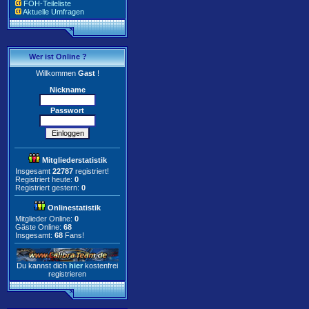
FOH-Teileliste
Aktuelle Umfragen
Wer ist Online ?
Willkommen
Gast
!
Nickname
Passwort
Mitgliederstatistik
Insgesamt
22787
registriert!
Registriert heute:
0
Registriert gestern:
0
Onlinestatistik
Mitglieder Online:
0
Gäste Online:
68
Insgesamt:
68
Fans!
Du kannst dich
hier
kostenfrei
registrieren