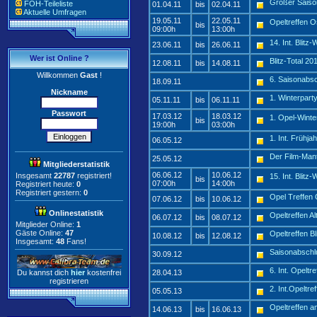
Großer Saison
FOH-Teileliste
01.04.11
bis
02.04.11
Aktuelle Umfragen
19.05.11
22.05.11
Opeltreffen 
bis
09:00h
13:00h
14. Int. Blit
23.06.11
bis
26.06.11
Wer ist Online ?
Blitz-Total 20
12.08.11
bis
14.08.11
Willkommen
Gast
!
6. Saisonabsc
18.09.11
Nickname
1. Winterparty
05.11.11
bis
06.11.11
Passwort
17.03.12
18.03.12
1. Opel-Winte
bis
19:00h
03:00h
1. Int. Frühja
06.05.12
Der Film-Mant
25.05.12
Mitgliederstatistik
06.06.12
10.06.12
Insgesamt
22787
registriert!
15. Int. Blit
bis
07:00h
14:00h
Registriert heute:
0
Registriert gestern:
0
Opel Treffen
07.06.12
bis
10.06.12
Onlinestatistik
Opeltreffen A
06.07.12
bis
08.07.12
Mitglieder Online:
1
Gäste Online:
47
Opeltreffen Bl
10.08.12
bis
12.08.12
Insgesamt:
48
Fans!
Saisonabschl
30.09.12
6. Int. Opeltr
Du kannst dich
hier
kostenfrei
28.04.13
registrieren
2. Int.Opeltr
05.05.13
Opeltreffen 
14.06.13
bis
16.06.13