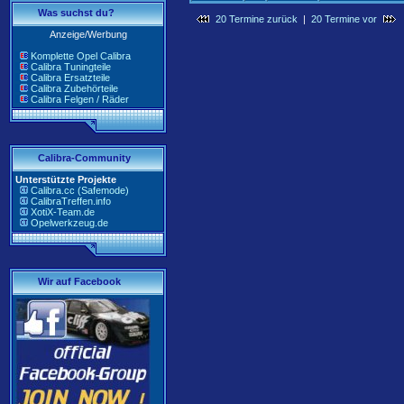
Was suchst du?
20 Termine zurück
|
20 Termine vor
Anzeige/Werbung
Komplette Opel Calibra
Calibra Tuningteile
Calibra Ersatzteile
Calibra Zubehörteile
Calibra Felgen / Räder
Calibra-Community
Unterstützte Projekte
Calibra.cc (Safemode)
CalibraTreffen.info
XotiX-Team.de
Opelwerkzeug.de
Wir auf Facebook