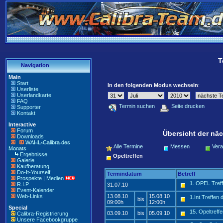
T
Navigation
Main
Start
In den folgenden Modus wechseln
:
Userliste
Userlandkarte
FAQ
Termin suchen
Seite drucken
Supporter
Kontakt
Interactive
Forum
Übersicht der näc
Downloads
WAHL-Calibra des
Alle Termine
Messen
Vera
Monats
Ergebnisse
Opeltreffen
Galerie
Kaufberatung
Do-It-Yourself
Termindatum
Betreff
Prospekte | Medien
1. OPEL Tref
R.I.P.
31.07.10
Event-Kalender
Web-Links
13.08.10
15.08.10
1.Int.Treffen
bis
09:00h
12:00h
Special
15. Opeltreff
03.09.10
bis
05.09.10
Calibra-Registrierung
Unsere Facebookgruppe