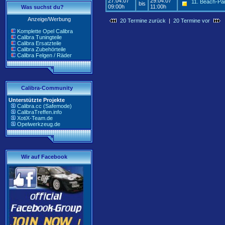
27.04.07
29.04.07
11. Beach-Pa
bis
09:00h
11:00h
Was suchst du?
Anzeige/Werbung
20 Termine zurück
|
20 Termine vor
Komplette Opel Calibra
Calibra Tuningteile
Calibra Ersatzteile
Calibra Zubehörteile
Calibra Felgen / Räder
Calibra-Community
Unterstützte Projekte
Calibra.cc (Safemode)
CalibraTreffen.info
XotiX-Team.de
Opelwerkzeug.de
Wir auf Facebook