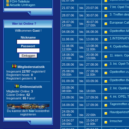
02.07.06
FOH-Teileliste
Aktuelle Umfragen
7.Int. Opel T
21.07.06
bis
23.07.06
3. Treffen des
28.07.06
bis
30.07.06
28.07.06
30.07.06
European Cal
Wer ist Online ?
bis
14:00h
17:00h
Willkommen
Gast
!
Opeltreffen 
04.08.06
bis
06.08.06
Nickname
1.INTERNA
11.08.06
bis
13.08.06
11.08.06
13.08.06
Passwort
4. Opeltreffe
bis
12:00h
11:00h
18.08.06
20.08.06
11. intern. O
bis
12:00h
13:00h
3. Int. Opel-
25.08.06
bis
27.08.06
Mitgliederstatistik
25.08.06
27.08.06
Insgesamt
22787
registriert!
Opeltreffen z
bis
09:00h
11:00h
Registriert heute:
0
Registriert gestern:
0
Opeltreffen B
01.09.06
bis
03.09.06
Onlinestatistik
03.09.06
2. Int. Opelt
08:00h
bis
18:00h
Mitglieder Online:
3
Gäste Online:
62
4. int. OPEL
15.09.06
bis
17.09.06
Insgesamt:
65
Fans!
Tagestreffen 
16.09.06
bis
17.09.06
Du kannst dich
hier
kostenfrei
24.09.06
Havelparktref
registrieren
16:45h
bis
22:00h
14.04.07
15.04.07
Irmscher
bis
09:00h
11:00h