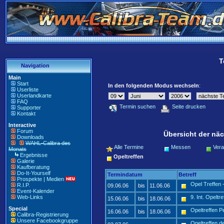
T
Navigation
Main
Start
In den folgenden Modus wechseln
:
Userliste
Userlandkarte
FAQ
Termin suchen
Seite drucken
Supporter
Kontakt
Interactive
Forum
Übersicht der näc
Downloads
WAHL-Calibra des
Alle Termine
Messen
Vera
Monats
Ergebnisse
Opeltreffen
Galerie
Kaufberatung
Do-It-Yourself
Termindatum
Betreff
Prospekte | Medien
Opel Treffen 
R.I.P.
09.06.06
bis
11.06.06
Event-Kalender
Web-Links
9. Int. Opel
15.06.06
bis
18.06.06
Special
Opeltreffen P
16.06.06
bis
18.06.06
Calibra-Registrierung
Unsere Facebookgruppe
Opeltreffen 