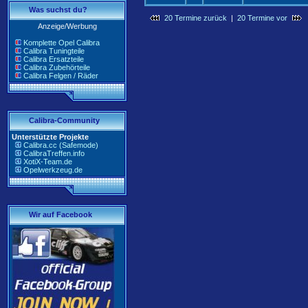
Was suchst du?
20 Termine zurück
|
20 Termine vor
Anzeige/Werbung
Komplette Opel Calibra
Calibra Tuningteile
Calibra Ersatzteile
Calibra Zubehörteile
Calibra Felgen / Räder
Calibra-Community
Unterstützte Projekte
Calibra.cc (Safemode)
CalibraTreffen.info
XotiX-Team.de
Opelwerkzeug.de
Wir auf Facebook