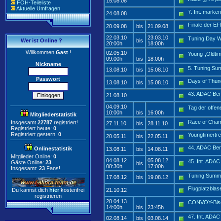
15.08.08
FOH-Teileliste
Aktuelle Umfragen
7. Int. marken
24.08.08
Finale der EF
20.09.08
bis
21.09.08
22.03.10
23.03.10
Tuning Day 
Wer ist Online ?
bis
20:00h
18:00h
Willkommen
Gast
!
02.05.10
Young-,Oldti
09:00h
bis
18:00h
Nickname
5. Tuning S
13.08.10
bis
15.08.10
Passwort
Days of Thun
13.08.10
bis
15.08.10
43. ADAC Be
21.08.10
04.09.10
Tag der offen
10:00h
bis
16:00h
Mitgliederstatistik
Race of Cha
Insgesamt
22787
registriert!
27.11.10
bis
28.11.10
Registriert heute:
0
Registriert gestern:
0
Youngtimertre
20.05.11
bis
22.05.11
44. ADAC Be
Onlinestatistik
13.08.11
bis
14.08.11
Mitglieder Online:
0
04.08.12
05.08.12
45. Int. ADA
Gäste Online:
23
bis
08:30h
17:00h
Insgesamt:
23
Fans!
Tuning Summ
17.08.12
bis
19.08.12
Flugplatzblas
Du kannst dich
hier
kostenfrei
21.10.12
registrieren
28.04.13
CONVOY-Bisc
14:00h
bis
23:45h
47. Int. ADA
02.08.14
bis
03.08.14