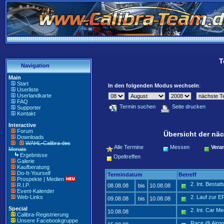
T
Navigation
Main
Start
In den folgenden Modus wechseln
:
Userliste
Userlandkarte
FAQ
Termin suchen
Seite drucken
Supporter
Kontakt
Interactive
Forum
Übersicht der näc
Downloads
WAHL-Calibra des
Alle Termine
Messen
Vera
Monats
Ergebnisse
Opeltreffen
Galerie
Kaufberatung
Do-It-Yourself
Termindatum
Betreff
Prospekte | Medien
2. Int. Besta
R.I.P.
08.08.08
bis
10.08.08
Event-Kalender
Web-Links
2. Lauf zur E
09.08.08
bis
10.08.08
Special
2. Int. Car Me
10.08.08
Calibra-Registrierung
Unsere Facebookgruppe
Race @ Airpor