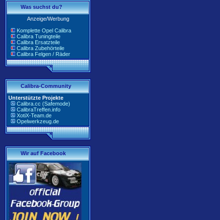
Was suchst du?
Anzeige/Werbung
Komplette Opel Calibra
Calibra Tuningteile
Calibra Ersatzteile
Calibra Zubehörteile
Calibra Felgen / Räder
Calibra-Community
Unterstützte Projekte
Calibra.cc (Safemode)
CalibraTreffen.info
XotiX-Team.de
Opelwerkzeug.de
Wir auf Facebook