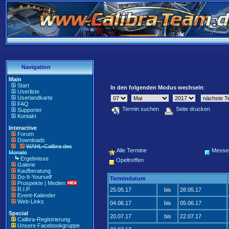
Navigation
Main
Start
In den folgenden Modus wechseln
:
Userliste
Userlandkarte
FAQ
Termin suchen
Seite drucken
Supporter
Kontakt
Interactive
Forum
Downloads
WAHL-Calibra des
Alle Termine
Messe
Monats
Ergebnisse
Opeltreffen
Galerie
Kaufberatung
Do-It-Yourself
Termindatum
Prospekte | Medien
R.I.P.
25.05.17
bis
28.05.17
Event-Kalender
Web-Links
04.06.17
bis
05.06.17
Special
20.07.17
bis
22.07.17
Calibra-Registrierung
Unsere Facebookgruppe