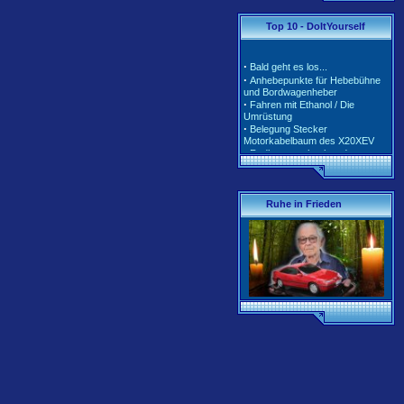
·
·
Tarife und Klassen für
Top 10 - DoItYourself
2020/2021
·
Tarife und Klassen für
2018/2019
·
Bald geht es los...
·
Tarife und Klassen für
·
Anhebepunkte für Hebebühne
2017/2018
und Bordwagenheber
·
Unterschiedliche Software der
·
Fahren mit Ethanol / Die
Motorsteuerung inkl. Teile-Nr.
Umrüstung
·
Belegung Stecker
Motorkabelbaum des X20XEV
·
Radlagerwechsel an der
Calibra 4x4 - Hinterachse
·
Gerissene Krümmer beim
X20XEV- Ursache und Abhilfe
·
Klimaanlage - So wird richtig
Ruhe in Frieden
befüllt
·
Anleitung zum Ausbau der
Pendelstütze (Querlenker/Stabi-
Bereich)
·
Anleitung zum Umbau des
Lenkrads auf das Corsa-B-
Facelift Modell
·
Anleitung zur Beleuchtung des
Schiebedachschalters mit LED