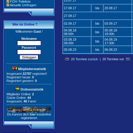
23.07.17
FOH-Teileliste
Aktuelle Umfragen
17.08.17
bis
20.08.17
27.08.17
02.09.17
bis
03.09.17
Wer ist Online ?
04.08.18
05.08.18
Willkommen
Gast
!
bis
08:00h
18:00h
Nickname
03.08.19
04.08.19
bis
08:00h
17:30h
Passwort
05.08.23
bis
06.08.23
20 Termine zurück
| 20 Termine vor
Mitgliederstatistik
Insgesamt
22787
registriert!
Registriert heute:
0
Registriert gestern:
0
Onlinestatistik
Mitglieder Online:
2
Gäste Online:
44
Insgesamt:
46
Fans!
Du kannst dich
hier
kostenfrei
registrieren