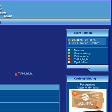
Event Termine
21.08.26
- 23.08.26
1. CCD- Treffen - Calibra ...
Messen
Veranstaltung
Calibratreffen
TV-Highlight
Opeltreffen
TV-Highlight
Kaufempfehlung
Passgenaue
Antennendichtung