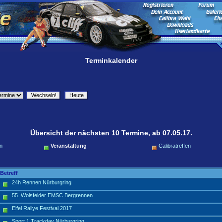
Terminkalender
Übersicht der nächsten 10 Termine, ab 07.05.17.
n
Veranstaltung
Calibratreffen
Betreff
24h Rennen Nürburgring
55. Wolsfelder EMSC Bergrennen
Eifel Rallye Festival 2017
Sport 1 Trackday Nürburgring