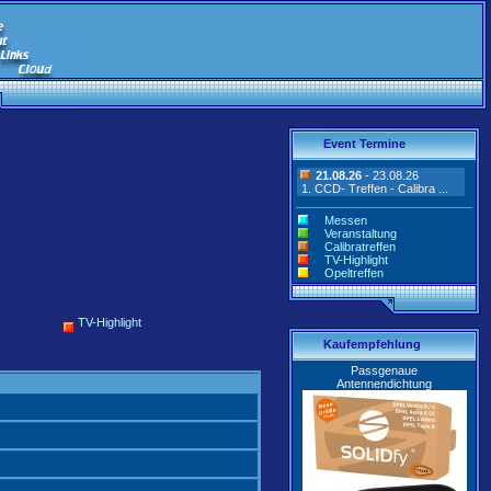
Event Termine
21.08.26
- 23.08.26
1. CCD- Treffen - Calibra ...
Messen
Veranstaltung
Calibratreffen
TV-Highlight
Opeltreffen
TV-Highlight
Kaufempfehlung
Passgenaue
Antennendichtung