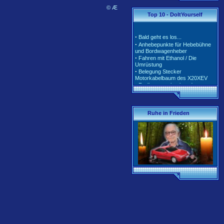
·
© Æ
·
Tarife und Klassen für
Top 10 - DoItYourself
2020/2021
·
Tarife und Klassen für
2018/2019
·
Bald geht es los...
·
Tarife und Klassen für
·
Anhebepunkte für Hebebühne
2017/2018
und Bordwagenheber
·
Unterschiedliche Software der
·
Fahren mit Ethanol / Die
Motorsteuerung inkl. Teile-Nr.
Umrüstung
·
Belegung Stecker
Motorkabelbaum des X20XEV
·
Radlagerwechsel an der
Calibra 4x4 - Hinterachse
·
Gerissene Krümmer beim
X20XEV- Ursache und Abhilfe
·
Klimaanlage - So wird richtig
Ruhe in Frieden
befüllt
·
Anleitung zum Ausbau der
Pendelstütze (Querlenker/Stabi-
Bereich)
·
Anleitung zum Umbau des
Lenkrads auf das Corsa-B-
Facelift Modell
·
Anleitung zur Beleuchtung des
Schiebedachschalters mit LED