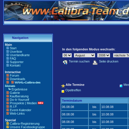
Navigation
Main
Start
In den folgenden Modus wechseln
:
Userliste
Userlandkarte
FAQ
Termin suchen
Seite drucken
Supporter
Kontakt
Interactive
Forum
Downloads
WAHL-Calibra des
Alle Termine
Me
Monats
Ergebnisse
Opeltreffen
Galerie
Kaufberatung
Do-It-Yourself
Termindatum
Prospekte | Medien
R.I.P.
06.08.08
bis
10.08.08
Event-Kalender
Web-Links
08.08.08
bis
10.08.08
Special
08.08.08
bis
10.08.08
Calibra-Registrierung
Unsere Facebookgruppe