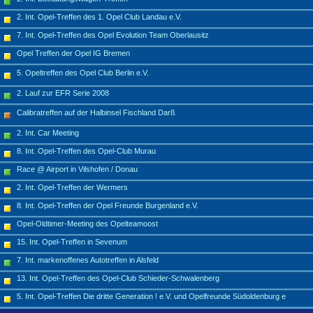
2. Int. Opel-Treffen des 1. Opel Club Landau e.V.
7. Int. Opel-Treffen des Opel Evolution Team Oberlausitz
Opel Treffen der Opel IG Bremen
5. Opeltreffen des Opel Club Berlin e.V.
2. Lauf zur EFR Serie 2008
Calibratreffen auf der Halbinsel Fischland Darß
2. Int. Car Meeting
8. Int. Opel-Treffen des Opel-Club Murau
Race @ Airport in Vilshofen / Donau
2. Int. Opel-Treffen der Wermers
8. Int. Opel-Treffen der Opel Freunde Burgenland e.V.
Opel-Oldtimer-Meeting des Opelteamoost
15. Int. Opel-Treffen in Sevenum
7. Int. markenoffenes Autotreffen in Alsfeld
13. Int. Opel-Treffen des Opel-Club Schieder-Schwalenberg
5. Int. Opel-Treffen Die dritte Generation ! e.V. und Opelfreunde Südoldenburg e