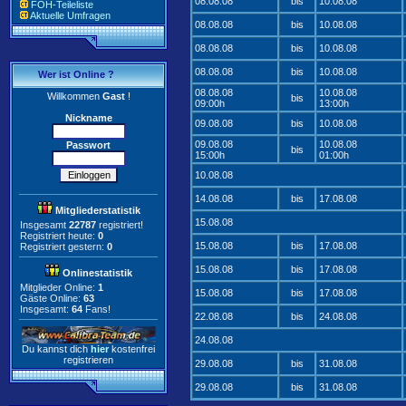
08.08.08
bis
10.08.08
FOH-Teileliste
Aktuelle Umfragen
08.08.08
bis
10.08.08
08.08.08
bis
10.08.08
08.08.08
bis
10.08.08
Wer ist Online ?
08.08.08
10.08.08
Willkommen
Gast
!
bis
09:00h
13:00h
Nickname
09.08.08
bis
10.08.08
09.08.08
10.08.08
Passwort
bis
15:00h
01:00h
10.08.08
14.08.08
bis
17.08.08
Mitgliederstatistik
15.08.08
Insgesamt
22787
registriert!
Registriert heute:
0
15.08.08
bis
17.08.08
Registriert gestern:
0
15.08.08
bis
17.08.08
Onlinestatistik
Mitglieder Online:
1
15.08.08
bis
17.08.08
Gäste Online:
63
Insgesamt:
64
Fans!
22.08.08
bis
24.08.08
24.08.08
Du kannst dich
hier
kostenfrei
registrieren
29.08.08
bis
31.08.08
29.08.08
bis
31.08.08