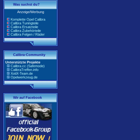
Was suchst du?
Anzeige/Werbung
Komplette Opel Calibra
Calibra Tuningteile
Calibra Ersatzteile
Calibra Zubehörteile
Calibra Felgen / Räder
Calibra-Community
Unterstützte Projekte
Calibra.cc (Safemode)
CalibraTreffen.info
XotiX-Team.de
Opelwerkzeug.de
Wir auf Facebook