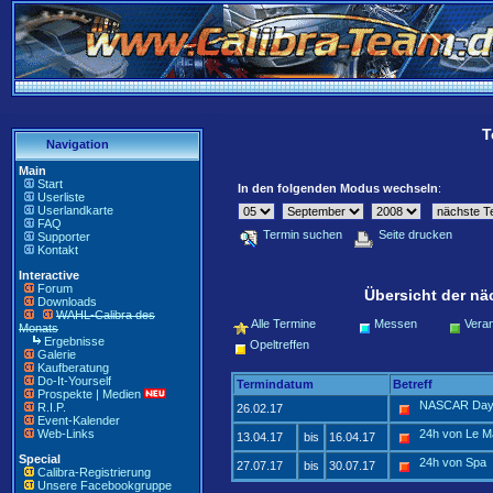
T
Navigation
Main
Start
In den folgenden Modus wechseln
:
Userliste
Userlandkarte
FAQ
Termin suchen
Seite drucken
Supporter
Kontakt
Interactive
Forum
Übersicht der nä
Downloads
WAHL-Calibra des
Alle Termine
Messen
Veran
Monats
Ergebnisse
Opeltreffen
Galerie
Kaufberatung
Do-It-Yourself
Termindatum
Betreff
Prospekte | Medien
NASCAR Day
R.I.P.
26.02.17
Event-Kalender
Web-Links
24h von Le 
13.04.17
bis
16.04.17
Special
24h von Spa
27.07.17
bis
30.07.17
Calibra-Registrierung
Unsere Facebookgruppe