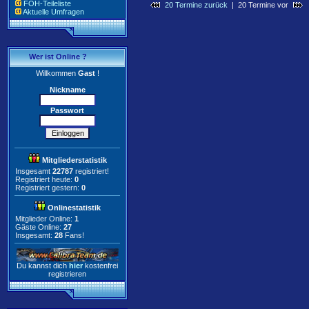
FOH-Teileliste
20 Termine zurück
| 20 Termine vor
Aktuelle Umfragen
Wer ist Online ?
Willkommen
Gast
!
Nickname
Passwort
Mitgliederstatistik
Insgesamt
22787
registriert!
Registriert heute:
0
Registriert gestern:
0
Onlinestatistik
Mitglieder Online:
1
Gäste Online:
27
Insgesamt:
28
Fans!
Du kannst dich
hier
kostenfrei
registrieren