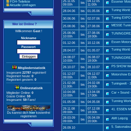
25.11.05
04.12.05
FOH-Teileliste
Essener Mot
bis
09:00h
11:00h
Aktuelle Umfragen
Tuning World
28.04.06
bis
01.05.06
Tuning EXPO
30.06.06
bis
02.07.06
Wer ist Online ?
MESSE Tunin
25.08.06
bis
27.08.06
Willkommen
Gast
!
25.08.06
27.08.06
TUNINGDREAM
bis
10:00h
18:00h
Nickname
Essen Motor
01.12.06
bis
10.12.06
Passwort
Tuning World
28.04.07
bis
01.05.07
24.08.07
26.08.07
TUNINGDRE
bis
10:00h
18:00h
PS SHOW Wel
26.10.07
bis
28.10.07
Mitgliederstatistik
Insgesamt
22787
registriert!
01.12.07
09.12.07
Motorshow E
bis
Registriert heute:
0
09:00h
11:00h
Registriert gestern:
0
21.02.08
24.02.08
Tuningwelt - 2
bis
11:00h
19:00h
Onlinestatistik
10.04.08
13.04.08
Car + Sound -
Mitglieder Online:
0
bis
10:00h
17:00h
Gäste Online:
59
Insgesamt:
59
Fans!
Tunning Worl
01.05.08
bis
04.05.08
29.11.08
07.12.08
41. ESSEN 
bis
09:00h
18:00h
Du kannst dich
hier
kostenfrei
registrieren
28.03.09
05.04.09
AMI Leipzig
bis
09:00h
20:00h
5. Saisonabs
26.09.10