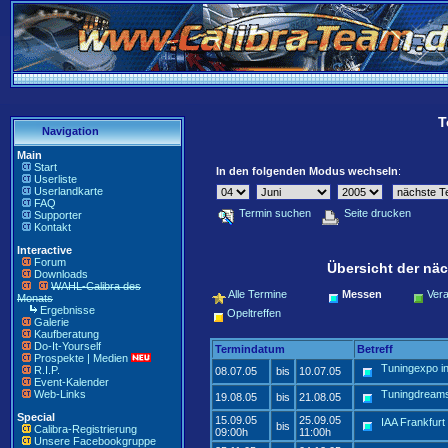
T
Navigation
Main
Start
In den folgenden Modus wechseln
:
Userliste
Userlandkarte
FAQ
Termin suchen
Seite drucken
Supporter
Kontakt
Interactive
Forum
Übersicht der näc
Downloads
WAHL-Calibra des
Alle Termine
Messen
Vera
Monats
Ergebnisse
Opeltreffen
Galerie
Kaufberatung
Do-It-Yourself
Termindatum
Betreff
Prospekte | Medien
Tuningexpo i
R.I.P.
08.07.05
bis
10.07.05
Event-Kalender
Web-Links
Tuningdream
19.08.05
bis
21.08.05
Special
15.09.05
25.09.05
IAA Frankfurt
bis
Calibra-Registrierung
09:00h
11:00h
Unsere Facebookgruppe