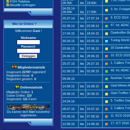
7.Int. Opel-T
FOH-Teileliste
09:30h
bis
19:00h
Aktuelle Umfragen
04.05.14
3. Int. Frühja
09:00h
bis
17:00h
9. ECD 2014
25.07.14
bis
27.07.14
Wer ist Online ?
47. Int. ADA
02.08.14
bis
03.08.14
Willkommen
Gast
!
Opeltreffen B
17.04.15
bis
18.04.15
Nickname
Tuning World
30.04.15
bis
03.05.15
Passwort
20.Opeltreff
03.06.15
bis
07.06.15
10. ECD 201
26.06.15
bis
28.06.15
1. Calibra Tr
25.07.15
bis
26.07.15
Mitgliederstatistik
48. Int. ADA
01.08.15
bis
02.08.15
Insgesamt
22787
registriert!
Registriert heute:
0
Austrian Tun
09.08.15
Registriert gestern:
0
Opel Meets Ai
14.08.15
bis
16.08.15
Onlinestatistik
Mitglieder Online:
1
Opel Treffen
28.08.15
bis
30.08.15
Gäste Online:
110
Insgesamt:
111
Fans!
5. Treffen O
24.04.16
2. Calibra Tr
08.07.16
bis
10.07.16
Du kannst dich
hier
kostenfrei
registrieren
11. ECD 2016
05.08.16
bis
07.08.16
17. ICT 2016
12.08.16
bis
14.08.16