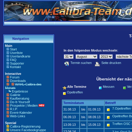
T
Navigation
Main
Start
In den folgenden Modus wechseln
:
Userliste
Userlandkarte
FAQ
Termin suchen
Seite drucken
Supporter
Kontakt
Interactive
Forum
Übersicht der näc
Downloads
WAHL-Calibra des
Alle Termine
Messen
Ver
Monats
Ergebnisse
Opeltreffen
Galerie
Kaufberatung
Do-It-Yourself
Termindatum
Betreff
Prospekte | Medien
7.Opeltreffe
R.I.P.
31.08.13
bis
01.09.13
Event-Kalender
Web-Links
Opeltreffen 
06.09.13
bis
08.09.13
Special
Treffen OSC 
13.09.13
bis
15.09.13
Calibra-Registrierung
Unsere Facebookgruppe
13.04.14