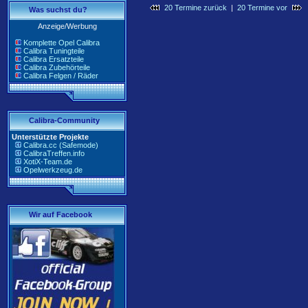
20 Termine zurück
|
20 Termine vor
Was suchst du?
Anzeige/Werbung
Komplette Opel Calibra
Calibra Tuningteile
Calibra Ersatzteile
Calibra Zubehörteile
Calibra Felgen / Räder
Calibra-Community
Unterstützte Projekte
Calibra.cc (Safemode)
CalibraTreffen.info
XotiX-Team.de
Opelwerkzeug.de
Wir auf Facebook