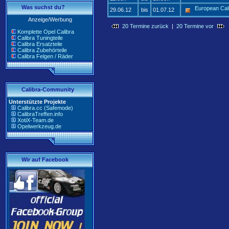
Was suchst du?
European Cal
29.06.12
bis
01.07.12
Anzeige/Werbung
20 Termine zurück
|
20 Termine vor
Komplette Opel Calibra
Calibra Tuningteile
Calibra Ersatzteile
Calibra Zubehörteile
Calibra Felgen / Räder
Calibra-Community
Unterstützte Projekte
Calibra.cc (Safemode)
CalibraTreffen.info
XotiX-Team.de
Opelwerkzeug.de
Wir auf Facebook