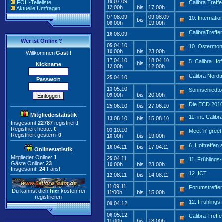
19.07.09
FOH-Teileliste
Calibra Treff
12:00h
bis
17:00h
Aktuelle Umfragen
07.08.09
09.08.09
10. Internati
bis
08:00h
19:00h
CalibraTref
16.08.09
Wer ist Online ?
05.04.10
10. Ostermon
10:00h
bis
23:00h
Willkommen
Gast
!
17.04.10
18.04.10
5. Calibra Hof
bis
Nickname
12:00h
12:00h
Calibra Nord
25.04.10
Passwort
13.05.10
Sonnschiedto
09:00h
bis
20:00h
Die ECD 201
25.06.10
bis
27.06.10
Mitgliederstatistik
11. int. Cali
13.08.10
bis
15.08.10
Insgesamt
22787
registriert!
Registriert heute:
0
03.10.10
Meet 'n' gree
Registriert gestern:
0
10:00h
bis
19:00h
6. Hoftreffen 
16.04.11
bis
17.04.11
Onlinestatistik
Mitglieder Online:
1
25.04.11
11. Frühlings-
Gäste Online:
23
10:00h
bis
23:00h
Insgesamt:
24
Fans!
12. ICT
12.08.11
bis
14.08.11
11.09.11
Forumstreffe
Du kannst dich
hier
kostenfrei
11:00h
bis
15:00h
registrieren
12. Frühlings-
09.04.12
06.05.12
Calibra Tref
11:00h
bis
18:00h