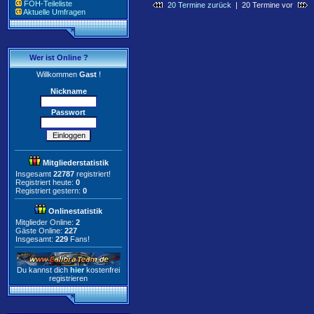
FOH-Teileliste
20 Termine zurück
| 20 Termine vor
Aktuelle Umfragen
Wer ist Online ?
Willkommen
Gast
!
Nickname
Passwort
Mitgliederstatistik
Insgesamt
22787
registriert!
Registriert heute:
0
Registriert gestern:
0
Onlinestatistik
Mitglieder Online:
2
Gäste Online:
227
Insgesamt:
229
Fans!
Du kannst dich
hier
kostenfrei
registrieren