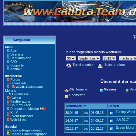
T
Navigation
Main
Start
In den folgenden Modus wechseln
:
Userliste
Userlandkarte
FAQ
Termin suchen
Seite drucken
Supporter
Kontakt
Interactive
Forum
Übersicht der nä
Downloads
WAHL-Calibra des
Alle Termine
Messen
Vera
Monats
Ergebnisse
Opeltreffen
Galerie
Kaufberatung
Do-It-Yourself
Termindatum
Betreff
Prospekte | Medien
Tuning World
R.I.P.
30.04.15
bis
03.05.15
Event-Kalender
Web-Links
IAA 2017
14.09.17
bis
24.09.17
Special
Essen Motor
02.12.17
bis
10.12.17
Calibra-Registrierung
Unsere Facebookgruppe