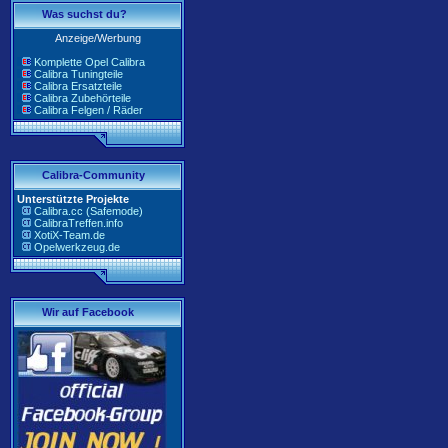
Was suchst du?
Anzeige/Werbung
Komplette Opel Calibra
Calibra Tuningteile
Calibra Ersatzteile
Calibra Zubehörteile
Calibra Felgen / Räder
Calibra-Community
Unterstützte Projekte
Calibra.cc (Safemode)
CalibraTreffen.info
XotiX-Team.de
Opelwerkzeug.de
Wir auf Facebook