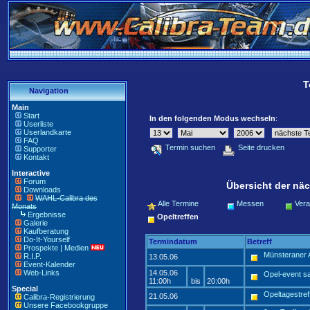
T
Navigation
Main
Start
In den folgenden Modus wechseln
:
Userliste
Userlandkarte
FAQ
Termin suchen
Seite drucken
Supporter
Kontakt
Interactive
Forum
Übersicht der näc
Downloads
WAHL-Calibra des
Alle Termine
Messen
Vera
Monats
Ergebnisse
Opeltreffen
Galerie
Kaufberatung
Do-It-Yourself
Termindatum
Betreff
Prospekte | Medien
Münsteraner A
R.I.P.
13.05.06
Event-Kalender
Web-Links
14.05.06
Opel-event s
11:00h
bis
20:00h
Special
Opeltagestref
21.05.06
Calibra-Registrierung
Unsere Facebookgruppe