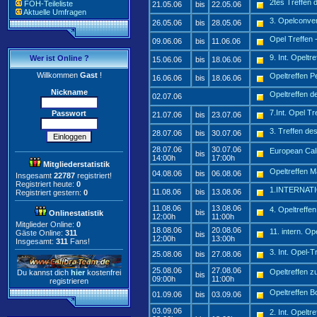
2tes Treffen 
FOH-Teileliste
21.05.06
bis
22.05.06
Aktuelle Umfragen
3. Opelconve
26.05.06
bis
28.05.06
Opel Treffen 
09.06.06
bis
11.06.06
9. Int. Opel
Wer ist Online ?
15.06.06
bis
18.06.06
Willkommen
Gast
!
Opeltreffen P
16.06.06
bis
18.06.06
Nickname
Opeltreffen 
02.07.06
7.Int. Opel T
Passwort
21.07.06
bis
23.07.06
3. Treffen des
28.07.06
bis
30.07.06
28.07.06
30.07.06
European Cal
bis
14:00h
17:00h
Mitgliederstatistik
Opeltreffen 
04.08.06
bis
06.08.06
Insgesamt
22787
registriert!
Registriert heute:
0
1.INTERNA
11.08.06
bis
13.08.06
Registriert gestern:
0
11.08.06
13.08.06
4. Opeltreffe
bis
Onlinestatistik
12:00h
11:00h
Mitglieder Online:
0
18.08.06
20.08.06
11. intern. O
Gäste Online:
311
bis
12:00h
13:00h
Insgesamt:
311
Fans!
3. Int. Opel-
25.08.06
bis
27.08.06
25.08.06
27.08.06
Opeltreffen z
Du kannst dich
hier
kostenfrei
bis
09:00h
11:00h
registrieren
Opeltreffen B
01.09.06
bis
03.09.06
03.09.06
2. Int. Opelt