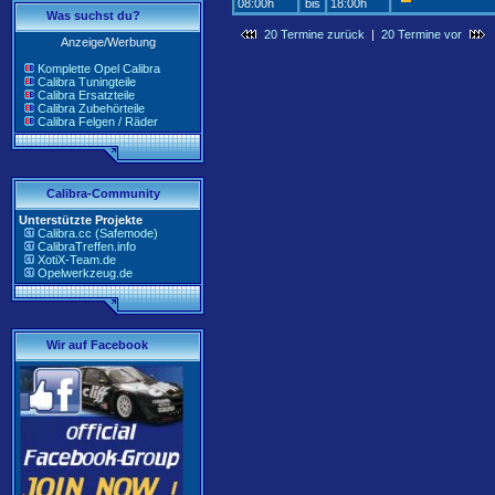
08:00h
bis
18:00h
Was suchst du?
20 Termine zurück
|
20 Termine vor
Anzeige/Werbung
Komplette Opel Calibra
Calibra Tuningteile
Calibra Ersatzteile
Calibra Zubehörteile
Calibra Felgen / Räder
Calibra-Community
Unterstützte Projekte
Calibra.cc (Safemode)
CalibraTreffen.info
XotiX-Team.de
Opelwerkzeug.de
Wir auf Facebook