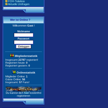
FOH-Teileliste
Aktuelle Umfragen
Wer ist Online ?
Willkommen
Gast
!
Nickname
Passwort
Mitgliederstatistik
Insgesamt
22787
registriert!
Registriert heute:
0
Registriert gestern:
0
Onlinestatistik
Mitglieder Online:
1
Gäste Online:
56
Insgesamt:
57
Fans!
Du kannst dich
hier
kostenfrei
registrieren