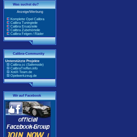
Was suchst du?
Anzeige/Werbung
Komplette Opel Calibra
Calibra Tuningteile
Calibra Ersatzteile
Calibra Zubehörteile
Calibra Felgen / Räder
Calibra-Community
Unterstützte Projekte
Calibra.cc (Safemode)
CalibraTreffen.info
XotiX-Team.de
Opelwerkzeug.de
Wir auf Facebook