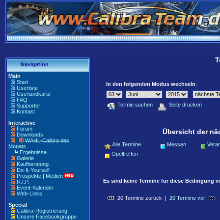
T
Navigation
Main
Start
In den folgenden Modus wechseln
:
Userliste
Userlandkarte
FAQ
Termin suchen
Seite drucken
Supporter
Kontakt
Interactive
Forum
Übersicht der nä
Downloads
WAHL-Calibra des
Alle Termine
Messen
Veran
Monats
Ergebnisse
Opeltreffen
Galerie
Kaufberatung
Do-It-Yourself
Prospekte | Medien
Es sind keine Termine für diese Bedingung 
R.I.P.
Event-Kalender
Web-Links
20 Termine zurück |
20 Termine vor
Special
Calibra-Registrierung
Unsere Facebookgruppe