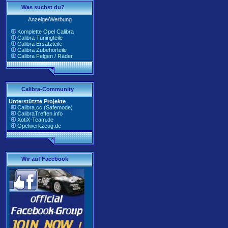
Was suchst du?
Anzeige/Werbung
Komplette Opel Calibra
Calibra Tuningteile
Calibra Ersatzteile
Calibra Zubehörteile
Calibra Felgen / Räder
Calibra-Community
Unterstützte Projekte
Calibra.cc (Safemode)
CalibraTreffen.info
XotiX-Team.de
Opelwerkzeug.de
Wir auf Facebook