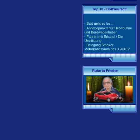
·
·
Tarife und Klassen für
Top 10 - DoItYourself
2020/2021
·
Tarife und Klassen für
2018/2019
·
Bald geht es los...
·
Tarife und Klassen für
·
Anhebepunkte für Hebebühne
2017/2018
und Bordwagenheber
·
Unterschiedliche Software der
·
Fahren mit Ethanol / Die
Motorsteuerung inkl. Teile-Nr.
Umrüstung
·
Belegung Stecker
Motorkabelbaum des X20XEV
·
Radlagerwechsel an der
Calibra 4x4 - Hinterachse
·
Gerissene Krümmer beim
X20XEV- Ursache und Abhilfe
·
Klimaanlage - So wird richtig
Ruhe in Frieden
befüllt
·
Anleitung zum Ausbau der
Pendelstütze (Querlenker/Stabi-
Bereich)
·
Anleitung zum Umbau des
Lenkrads auf das Corsa-B-
Facelift Modell
·
Anleitung zur Beleuchtung des
Schiebedachschalters mit LED