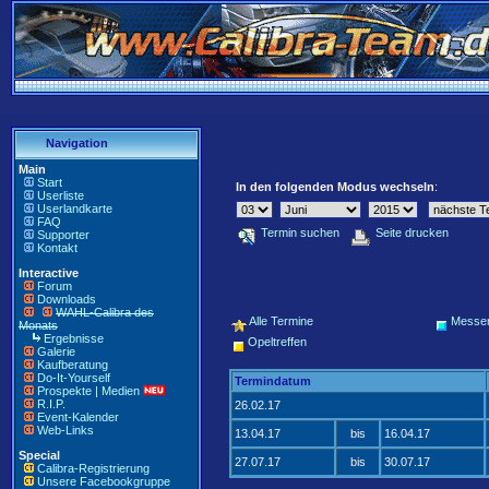
Navigation
Main
Start
In den folgenden Modus wechseln
:
Userliste
Userlandkarte
FAQ
Termin suchen
Seite drucken
Supporter
Kontakt
Interactive
Forum
Downloads
WAHL-Calibra des
Alle Termine
Messe
Monats
Ergebnisse
Opeltreffen
Galerie
Kaufberatung
Do-It-Yourself
Termindatum
Prospekte | Medien
R.I.P.
26.02.17
Event-Kalender
Web-Links
13.04.17
bis
16.04.17
Special
27.07.17
bis
30.07.17
Calibra-Registrierung
Unsere Facebookgruppe