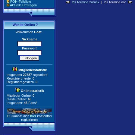
FOH-Teileliste
20 Termine zurück
| 20 Termine vor
Aktuelle Umfragen
Wer ist Online ?
Willkommen
Gast
!
Nickname
Passwort
Mitgliederstatistik
Insgesamt
22787
registriert!
Registriert heute:
0
Registriert gestern:
0
Onlinestatistik
Mitglieder Online:
0
Gäste Online:
45
Insgesamt:
45
Fans!
Du kannst dich
hier
kostenfrei
registrieren