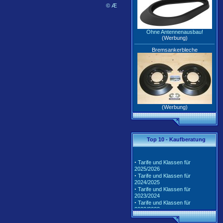
© Æ
Ohne Antennenausbau!
(Werbung)
Bremsankerbleche
(Werbung)
Top 10 - Kaufberatung
·
Tarife und Klassen für
2025/2026
·
Tarife und Klassen für
2024/2025
·
Tarife und Klassen für
2023/2024
·
Tarife und Klassen für
2022/2023
·
Tarife und Klassen für
2021/2022