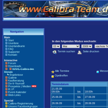
Navigation
Main
Start
In den folgenden Modus wechseln
:
Userliste
Userlandkarte
FAQ
Termin suchen
Seite drucken
Supporter
Kontakt
Interactive
Forum
Downloads
WAHL-Calibra des
Alle Termine
Messe
Monats
Ergebnisse
Opeltreffen
Galerie
Kaufberatung
Do-It-Yourself
Termindatum
Prospekte | Medien
21.05.09
R.I.P.
09:00h
bis
18:00h
Event-Kalender
Web-Links
25.06.09
bis
27.06.09
Special
26.06.09
bis
28.06.09
Calibra-Registrierung
Unsere Facebookgruppe