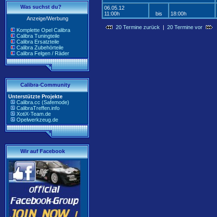
Was suchst du?
06.05.12
11:00h
bis
18:00h
Anzeige/Werbung
20 Termine zurück
|
20 Termine vor
Komplette Opel Calibra
Calibra Tuningteile
Calibra Ersatzteile
Calibra Zubehörteile
Calibra Felgen / Räder
Calibra-Community
Unterstützte Projekte
Calibra.cc (Safemode)
CalibraTreffen.info
XotiX-Team.de
Opelwerkzeug.de
Wir auf Facebook