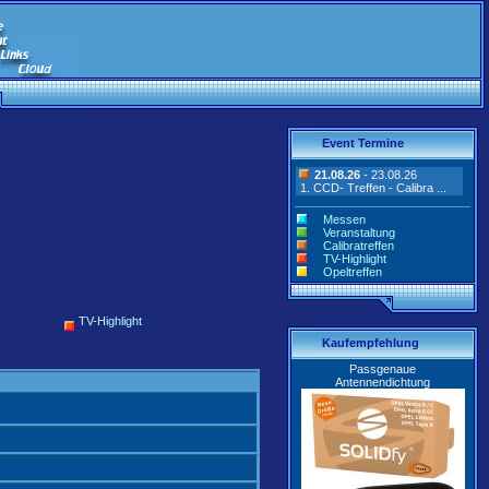
Event Termine
21.08.26
- 23.08.26
1. CCD- Treffen - Calibra ...
Messen
Veranstaltung
Calibratreffen
TV-Highlight
Opeltreffen
TV-Highlight
Kaufempfehlung
Passgenaue
Antennendichtung