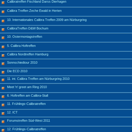
Calibratreffen Fischland Darss Dierhagen
Calibra Treffen Zeche Ewald in Herten
10. Internationales Calibra Treffen 2009 am Nürburgring
CalibraTreffen D&W Bochum
10. Ostermontagstreffen
5. Calibra Hoftreffen
Calibra Nordtreffen Hamburg
Sonnschiedtour 2010
Die ECD 2010
11. int. Calibra Treffen am Nürburgring 2010
Meet 'n' greet am Ring 2010
6. Hoftreffen am Calibra-Stall
11. Frühlings-Calibratreffen
12. ICT
Forumstreffen Süd-West 2011
12. Frühlings-Calibratreffen