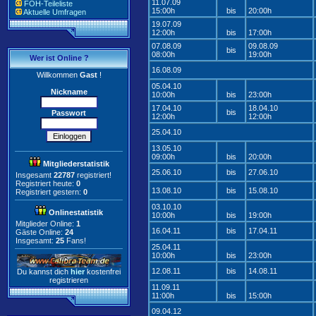
11.07.09
FOH-Teileliste
15:00h
bis
20:00h
Aktuelle Umfragen
19.07.09
12:00h
bis
17:00h
07.08.09
09.08.09
bis
08:00h
19:00h
Wer ist Online ?
16.08.09
Willkommen
Gast
!
05.04.10
Nickname
10:00h
bis
23:00h
17.04.10
18.04.10
bis
Passwort
12:00h
12:00h
25.04.10
13.05.10
09:00h
bis
20:00h
Mitgliederstatistik
25.06.10
bis
27.06.10
Insgesamt
22787
registriert!
Registriert heute:
0
13.08.10
bis
15.08.10
Registriert gestern:
0
03.10.10
Onlinestatistik
10:00h
bis
19:00h
Mitglieder Online:
1
16.04.11
bis
17.04.11
Gäste Online:
24
Insgesamt:
25
Fans!
25.04.11
10:00h
bis
23:00h
12.08.11
bis
14.08.11
Du kannst dich
hier
kostenfrei
registrieren
11.09.11
11:00h
bis
15:00h
09.04.12