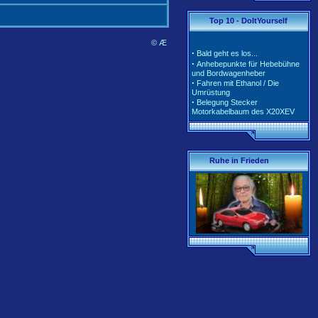
·
·
Tarife und Klassen für
Top 10 - DoItYourself
2020/2021
·
Tarife und Klassen für
© Æ
2018/2019
·
Bald geht es los...
·
Tarife und Klassen für
·
Anhebepunkte für Hebebühne
2017/2018
und Bordwagenheber
·
Unterschiedliche Software der
·
Fahren mit Ethanol / Die
Motorsteuerung inkl. Teile-Nr.
Umrüstung
·
Belegung Stecker
Motorkabelbaum des X20XEV
·
Radlagerwechsel an der
Calibra 4x4 - Hinterachse
·
Gerissene Krümmer beim
X20XEV- Ursache und Abhilfe
·
Klimaanlage - So wird richtig
Ruhe in Frieden
befüllt
·
Anleitung zum Ausbau der
Pendelstütze (Querlenker/Stabi-
Bereich)
·
Anleitung zum Umbau des
Lenkrads auf das Corsa-B-
Facelift Modell
·
Anleitung zur Beleuchtung des
Schiebedachschalters mit LED